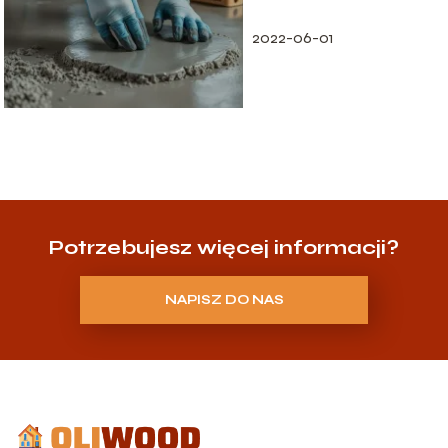
materiału – co warto
wiedzieć?
2022-06-01
Potrzebujesz więcej informacji?
NAPISZ DO NAS