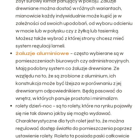
zbyt surowy klimat panujący w pokoju. Żaluzje
drewniane można dostać w różnych wariantach,
mianowicie każdy indywidualnie może kupić je w
zależności od swoich upodobań, od wyboru odcieniu
w macie lub w połysku czy z żyłką lub tasiemką.
Możesz także wybrać z której strony chcesz mieć
system regulacji lameli.
żaluzje aluminiowe
– często wybierane są w
pomieszczeniach biurowych czy administracyjnych.
Mają podobny system co żaluzje drewniane. Ze
względu na to, że są zrobione z aluminium, ich
konstrukcja może być lżejsza w porównaniu z jej
drewnianym odpowiednikiem. Będą pasować do
wnętrz, w których panuje prostota i minimalizm.
rolety dzień-noc – są to rolety, które na rynku pojawiły
się nie tak dawno jakby się mogło wydawać.
Charakterystyczne dla tych rolet jest to, że można
regulować dostęp światła do pomieszczenia poprzez
ustawienie rolety. Roleta ta posiada paski całkowicie