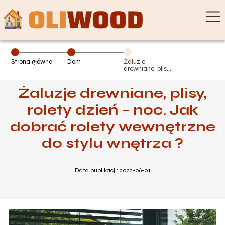
Strona główna
Dom
Żaluzje
drewniane, plisy,
rolety dzień –
noc. Jak dobrać
Żaluzje drewniane, plisy,
rolety
wewnętrzne do
stylu wnętrza ?
rolety dzień – noc. Jak
dobrać rolety wewnętrzne
do stylu wnętrza ?
Data publikacji: 2022-06-01