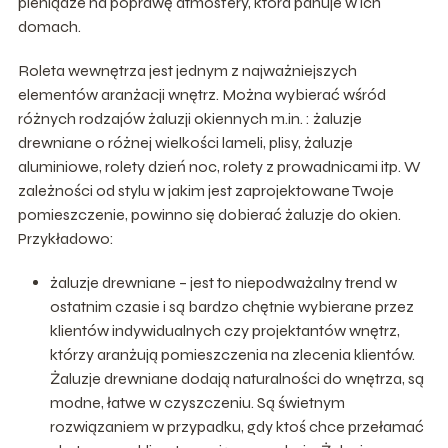
pieniądze na poprawę atmosfery, która panuje w ich
domach.
Roleta wewnętrza jest jednym z najważniejszych
elementów aranżacji wnętrz. Można wybierać wśród
różnych rodzajów żaluzji okiennych m.in. : żaluzje
drewniane o różnej wielkości lameli, plisy, żaluzje
aluminiowe, rolety dzień noc, rolety z prowadnicami itp. W
zależności od stylu w jakim jest zaprojektowane Twoje
pomieszczenie, powinno się dobierać żaluzje do okien.
Przykładowo:
żaluzje drewniane – jest to niepodważalny trend w
ostatnim czasie i są bardzo chętnie wybierane przez
klientów indywidualnych czy projektantów wnętrz,
którzy aranżują pomieszczenia na zlecenia klientów.
Żaluzje drewniane dodają naturalności do wnętrza, są
modne, łatwe w czyszczeniu. Są świetnym
rozwiązaniem w przypadku, gdy ktoś chce przełamać