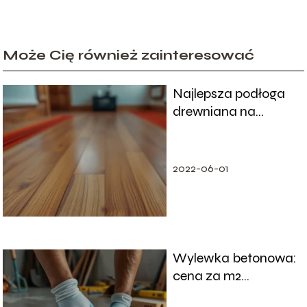
Może Cię również zainteresować
Najlepsza podłoga
drewniana na
ogrzewanie
podłogowe – co
warto wiedzieć?
2022-06-01
Wylewka betonowa:
cena za m2
robocizny bez