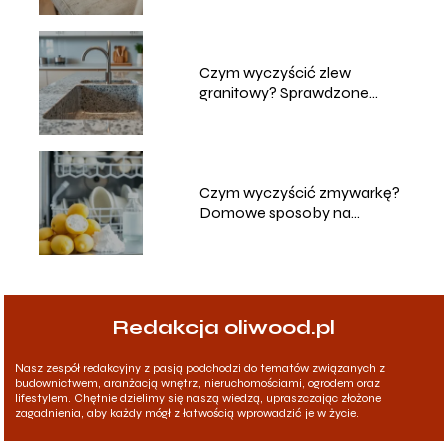
Czym wyczyścić zlew
granitowy? Sprawdzone
metody i porady
Czym wyczyścić zmywarkę?
Domowe sposoby na
skuteczne czyszczenie
Redakcja oliwood.pl
Nasz zespół redakcyjny z pasją podchodzi do tematów związanych z
budownictwem, aranżacją wnętrz, nieruchomościami, ogrodem oraz
lifestylem. Chętnie dzielimy się naszą wiedzą, upraszczając złożone
zagadnienia, aby każdy mógł z łatwością wprowadzić je w życie.