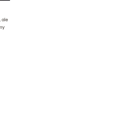
 ale
imy