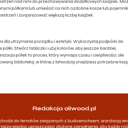
rzestrzeń nad nimi do przechowywania dodatkowych książek. Mo
nymi półkami lub umieścić na nich ozdobne kosze lub pojemniki
strzeń i zorganizować większą liczbę książek.
wa dla utrzymania porządku i estetyki. Wykorzystaj podpórki do
półki. Stwórz tabliczki i użyj kolorów, aby jeszcze bardziej
izacja półek to proces, który wymaga czasu i cierpliwości, ale
waną biblioteką, w której z łatwością znajdziesz potrzebne książ
Redakcja oliwood.pl
odchodzi do tematów związanych z budownictwem, aranżacją wn
ię naszą wiedzą, upraszczając złożone zagadnienia, aby każdy m