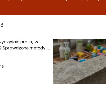
ać
yczyścić pralkę w
? Sprawdzone metody i
15