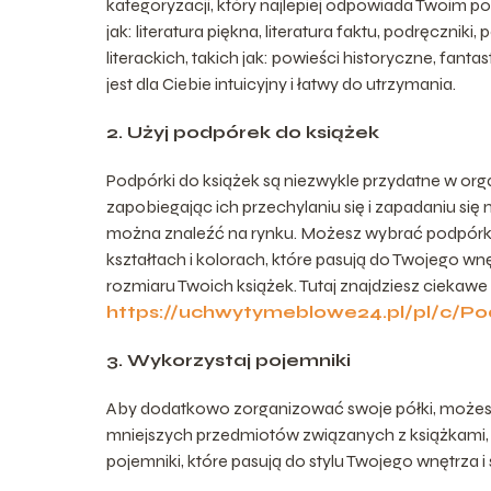
kategoryzacji, który najlepiej odpowiada Twoim po
jak: literatura piękna, literatura faktu, podręcznik
literackich, takich jak: powieści historyczne, fant
jest dla Ciebie intuicyjny i łatwy do utrzymania.
2. Użyj podpórek do książek
Podpórki do książek są niezwykle przydatne w orga
zapobiegając ich przechylaniu się i zapadaniu się 
można znaleźć na rynku. Możesz wybrać podpórki
kształtach i kolorach, które pasują do Twojego wn
rozmiaru Twoich książek. Tutaj znajdziesz cieka
https://uchwytymeblowe24.pl/pl/c/Pod
3. Wykorzystaj pojemniki
Aby dodatkowo zorganizować swoje półki, możes
mniejszych przedmiotów związanych z książkami, ta
pojemniki, które pasują do stylu Twojego wnętrza i