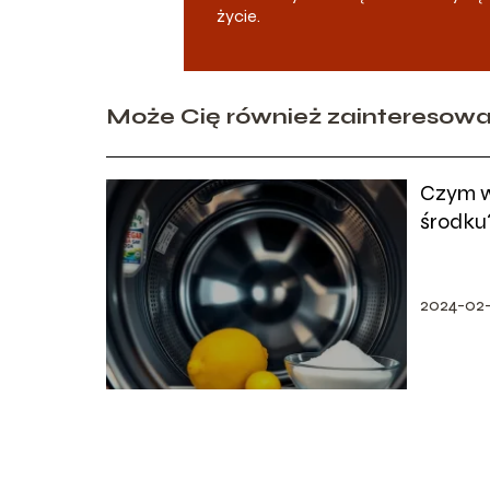
życie.
Może Cię również zainteresow
Czym w
środku
porady
2024-02-