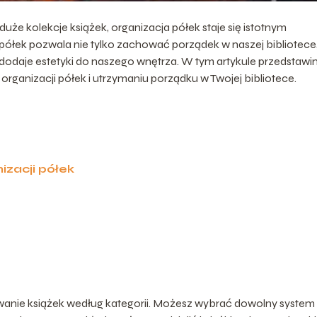
uże kolekcje książek, organizacja półek staje się istotnym
ółek pozwala nie tylko zachować porządek w naszej bibliotece,
 dodaje estetyki do naszego wnętrza. W tym artykule przedstaw
rganizacji półek i utrzymaniu porządku w Twojej bibliotece.
izacji półek
owanie książek według kategorii. Możesz wybrać dowolny system