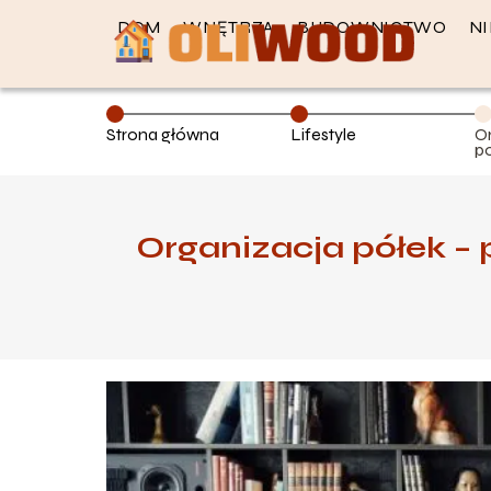
DOM
WNĘTRZA
BUDOWNICTWO
N
Strona główna
Lifestyle
O
po
p
Organizacja półek – 