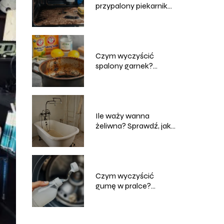
przypalony piekarnik?
Sprawdzone metody i
porady
Czym wyczyścić
spalony garnek?
Skuteczne domowe
sposoby
Ile waży wanna
żeliwna? Sprawdź, jak
wpływa to na montaż!
Czym wyczyścić
gumę w pralce?
Skuteczne metody i
porady