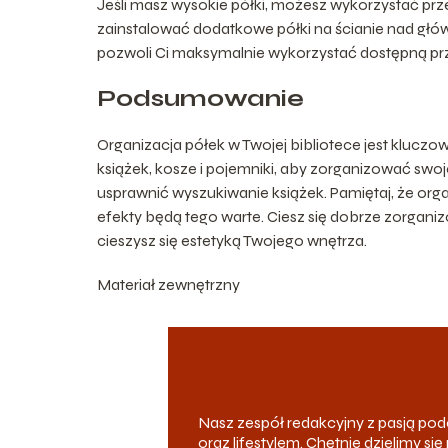
Jeśli masz wysokie półki, możesz wykorzystać p
zainstalować dodatkowe półki na ścianie nad głów
pozwoli Ci maksymalnie wykorzystać dostępną prze
Podsumowanie
Organizacja półek w Twojej bibliotece jest kluczo
książek, kosze i pojemniki, aby zorganizować swoje 
usprawnić wyszukiwanie książek. Pamiętaj, że organ
efekty będą tego warte. Ciesz się dobrze zorganizo
cieszysz się estetyką Twojego wnętrza.
Materiał zewnętrzny
Nasz zespół redakcyjny z pasją p
oraz lifestylem. Chętnie dzielimy s