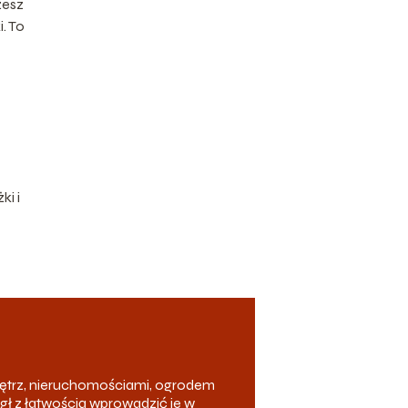
żesz
. To
ki i
ętrz, nieruchomościami, ogrodem
ógł z łatwością wprowadzić je w