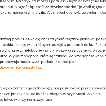
trzebom. Na przykład, możesz podzielić książki na kategorie tak
i, poradniki, biografie itp. Możesz również podzielić je według gat
astyka, romanse, kryminały itp. Ważne jest, aby wybrać system, któ
nizacji półek. Pozwalają one utrzymać książki w pionowej pozycj
na siebie. Istnieje wiele różnych rodzajów podpórek do książek, k
 wykonane z metalu, drewna lub tworzywa sztucznego, w różn
ętrza. Wybierz podpórki, które są stabilne i dobrze dopasowane 
we propozycje metalowych podpórek do książek:
porki-na-ksiazki/141
z wykorzystać pojemniki. Mogą one posłużyć do przechowywa
kich jak zakładki do książek, długopisy czy notatki. Wybierz
 są łatwe w utrzymaniu czystości.