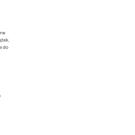
sne
ążek,
i do
h