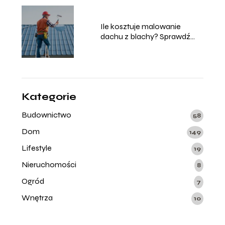
Ile kosztuje malowanie
dachu z blachy? Sprawdź
aktualne ceny!
Kategorie
Budownictwo
58
Dom
149
Lifestyle
19
Nieruchomości
8
Ogród
7
Wnętrza
10