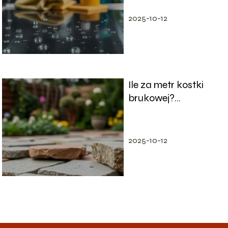
porady
2025-10-12
Ile za metr kostki
brukowej?
Przewodnik po
cenach i
materiałach
2025-10-12