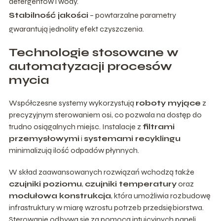
detergentów i wody.
Stabilność jakości
– powtarzalne parametry
gwarantują jednolity efekt czyszczenia.
Technologie stosowane w
automatyzacji procesów
mycia
Współczesne systemy wykorzystują
roboty myjące
z
precyzyjnym sterowaniem osi, co pozwala na dostęp do
trudno osiągalnych miejsc. Instalacje z
filtrami
przemysłowymi
i
systemami recyklingu
minimalizują ilość odpadów płynnych.
W skład zaawansowanych rozwiązań wchodzą także
czujniki poziomu
,
czujniki temperatury
oraz
modułowa konstrukcja
, która umożliwia rozbudowę
infrastruktury w miarę wzrostu potrzeb przedsiębiorstwa.
Sterowanie odbywa się za pomocą intuicyjnych paneli