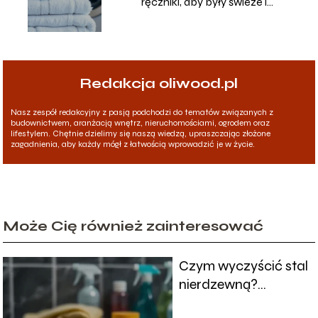
ręczniki, aby były świeże i
czyste?
Redakcja oliwood.pl
Nasz zespół redakcyjny z pasją podchodzi do tematów związanych z
budownictwem, aranżacją wnętrz, nieruchomościami, ogrodem oraz
lifestylem. Chętnie dzielimy się naszą wiedzą, upraszczając złożone
zagadnienia, aby każdy mógł z łatwością wprowadzić je w życie.
Może Cię również zainteresować
Czym wyczyścić stal
nierdzewną?
Skuteczne metody i