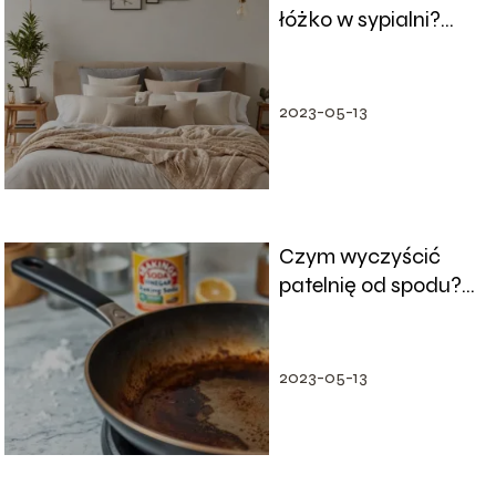
łóżko w sypialni?
Optymalne
rozmieszczenie dla
wygody i elegancji
2023-05-13
Czym wyczyścić
patelnię od spodu?
Praktyczne porady i
domowe sposoby
2023-05-13