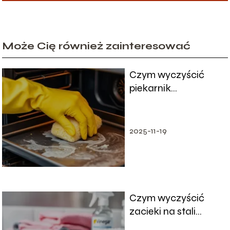
Może Cię również zainteresować
Czym wyczyścić
piekarnik
przypalony?
Sprawdzone metody
i porady
2025-11-19
Czym wyczyścić
zacieki na stali
nierdzewnej?