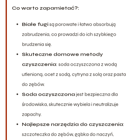
Co warto zapamietać?:
Białe fugi
są porowate i łatwo absorbują
zabrudzenia, co prowadzi do ich szybkiego
brudzenia się.
Skuteczne domowe metody
czyszczenia
: soda oczyszczona z wodą
utlenioną, ocet z sodą, cytryna z solą oraz pasta
do zębów.
Soda oczyszczona
jest bezpieczna dla
środowiska, skutecznie wybiela i neutralizuje
zapachy.
Najlepsze narzędzia do czyszczenia
:
szczoteczka do zębów, gąbka do naczyń,