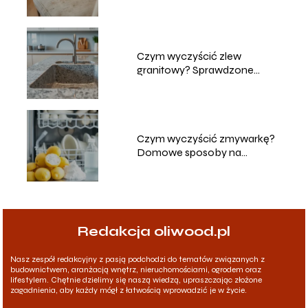
sposoby na czyszczenie
Czym wyczyścić zlew
granitowy? Sprawdzone
metody i porady
Czym wyczyścić zmywarkę?
Domowe sposoby na
skuteczne czyszczenie
Redakcja oliwood.pl
Nasz zespół redakcyjny z pasją podchodzi do tematów związanych z
budownictwem, aranżacją wnętrz, nieruchomościami, ogrodem oraz
lifestylem. Chętnie dzielimy się naszą wiedzą, upraszczając złożone
zagadnienia, aby każdy mógł z łatwością wprowadzić je w życie.