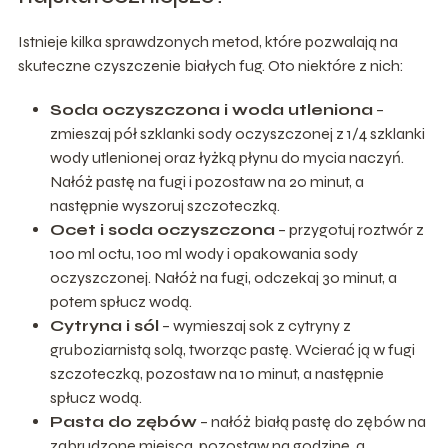
Istnieje kilka sprawdzonych metod, które pozwalają na
skuteczne czyszczenie białych fug. Oto niektóre z nich:
Soda oczyszczona i woda utleniona
–
zmieszaj pół szklanki sody oczyszczonej z 1/4 szklanki
wody utlenionej oraz łyżką płynu do mycia naczyń.
Nałóż pastę na fugi i pozostaw na 20 minut, a
następnie wyszoruj szczoteczką.
Ocet i soda oczyszczona
– przygotuj roztwór z
100 ml octu, 100 ml wody i opakowania sody
oczyszczonej. Nałóż na fugi, odczekaj 30 minut, a
potem spłucz wodą.
Cytryna i sól
– wymieszaj sok z cytryny z
gruboziarnistą solą, tworząc pastę. Wcierać ją w fugi
szczoteczką, pozostaw na 10 minut, a następnie
spłucz wodą.
Pasta do zębów
– nałóż białą pastę do zębów na
zabrudzone miejsca, pozostaw na godzinę, a