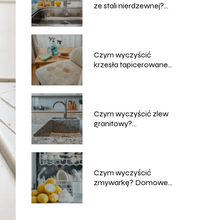
ze stali nierdzewnej?
Skuteczne metody
Czym wyczyścić
krzesła tapicerowane?
Domowe sposoby na
czyszczenie
Czym wyczyścić zlew
granitowy?
Sprawdzone metody i
porady
Czym wyczyścić
zmywarkę? Domowe
sposoby na skuteczne
czyszczenie