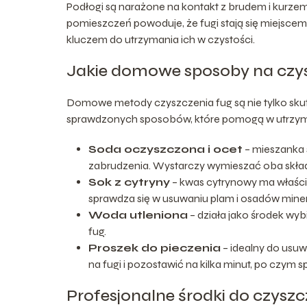
Podłogi są narażone na kontakt z brudem i kurzem
pomieszczeń powoduje, że fugi stają się miejscem
kluczem do utrzymania ich w czystości.
Jakie domowe sposoby na czys
Domowe metody czyszczenia fug są nie tylko skute
sprawdzonych sposobów, które pomogą w utrzyma
Soda oczyszczona i ocet
– mieszanka s
zabrudzenia. Wystarczy wymieszać oba składni
Sok z cytryny
– kwas cytrynowy ma właści
sprawdza się w usuwaniu plam i osadów mine
Woda utleniona
– działa jako środek wybi
fug.
Proszek do pieczenia
– idealny do usuw
na fugi i pozostawić na kilka minut, po czym 
Profesjonalne środki do czyszc