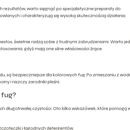
ezultatów, warto sięgnąć po specjalistyczne preparaty do
wlanych i charakteryzują się wysoką skutecznością działania.
mestos, świetnie radzą sobie z trudnymi zabrudzeniami. Warto je
tosowania, gdyż mają one silne właściwości żrące.
u, są bezpieczniejsze dla kolorowych fug. Po zmieszaniu z wod
oiny i niszczy zarodniki pleśni.
 fug?
ch długotrwałej czystości. Oto kilka wskazówek, które pomogą 
szczoteczki i łagodnych detergentów.