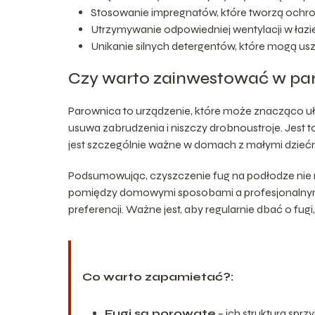
Stosowanie impregnatów, które tworzą ochron
Utrzymywanie odpowiedniej wentylacji w łazie
Unikanie silnych detergentów, które mogą usz
Czy warto zainwestować w pa
Parownica to urządzenie, które może znacząco uła
usuwa zabrudzenia i niszczy drobnoustroje. Jest 
jest szczególnie ważne w domach z małymi dziećmi
Podsumowując, czyszczenie fug na podłodze nie m
pomiędzy domowymi sposobami a profesjonalnymi
preferencji. Ważne jest, aby regularnie dbać o fug
Co warto zapamietać?:
Fugi są porowate
– ich struktura sprz