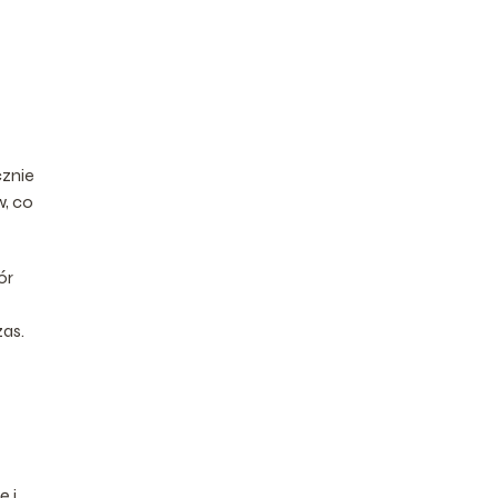
cznie
w, co
ór
zas.
ę i