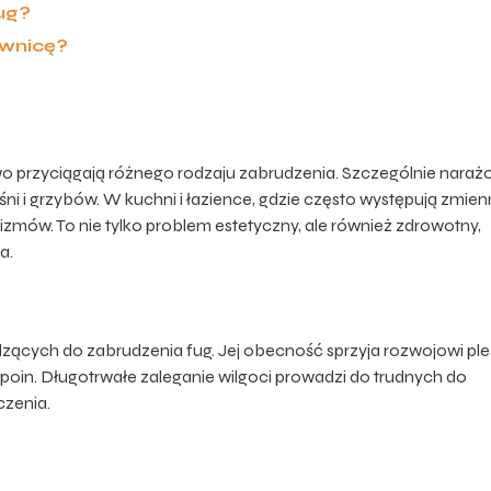
ug?
ownicę?
two przyciągają różnego rodzaju zabrudzenia. Szczególnie naraż
leśni i grzybów. W kuchni i łazience, gdzie często występują zmie
nizmów. To nie tylko problem estetyczny, ale również zdrowotny,
a.
ących do zabrudzenia fug. Jej obecność sprzyja rozwojowi pleś
poin. Długotrwałe zaleganie wilgoci prowadzi do trudnych do
czenia.