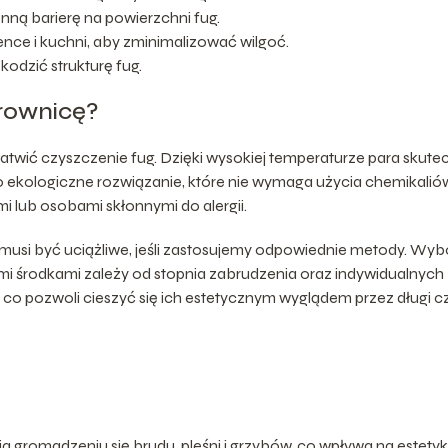
ną barierę na powierzchni fug.
nce i kuchni, aby zminimalizować wilgoć.
kodzić strukturę fug.
rownicę?
twić czyszczenie fug. Dzięki wysokiej temperaturze para skute
to ekologiczne rozwiązanie, które nie wymaga użycia chemikalió
 lub osobami skłonnymi do alergii.
usi być uciążliwe, jeśli zastosujemy odpowiednie metody. Wyb
 środkami zależy od stopnia zabrudzenia oraz indywidualnych
i, co pozwoli cieszyć się ich estetycznym wyglądem przez długi c
yja gromadzeniu się brudu, pleśni i grzybów, co wpływa na estetyk