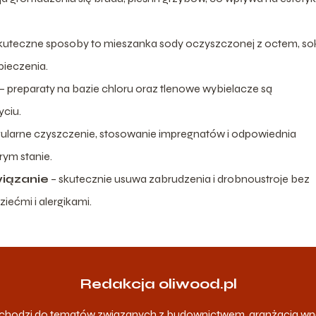
kuteczne sposoby to mieszanka sody oczyszczonej z octem, so
pieczenia.
– preparaty na bazie chloru oraz tlenowe wybielacze są
yciu.
gularne czyszczenie, stosowanie impregnatów i odpowiednia
ym stanie.
wiązanie
– skutecznie usuwa zabrudzenia i drobnoustroje bez
iećmi i alergikami.
Redakcja oliwood.pl
odchodzi do tematów związanych z budownictwem, aranżacją wn