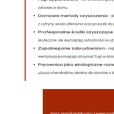
zdrowie w domu.
Domowe metody czyszczenia
– s
z cytryny, woda utleniona oraz proszek do 
Profesjonalne środki czyszczące
skuteczne, ale wymagają ostrożności w uż
Zapobieganie zabrudzeniom
– re
wentylacja pomagają utrzymać fugi w dobr
Parownica jako ekologiczne roz
użycia chemikaliów, idealna dla domów z dz
Nasz zespół redakcyjny z pasją p