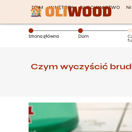
DOM
WNĘTRZA
BUDOWNICTWO
N
Strona główna
Dom
C
f
S
p
Czym wyczyścić brud