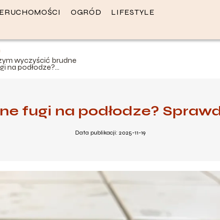
IERUCHOMOŚCI
OGRÓD
LIFESTYLE
zym wyczyścić brudne
ugi na podłodze?
prawdzone metody i
orady
ne fugi na podłodze? Sprawd
Data publikacji: 2025-11-19