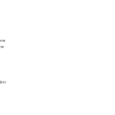
one
nne
ni i