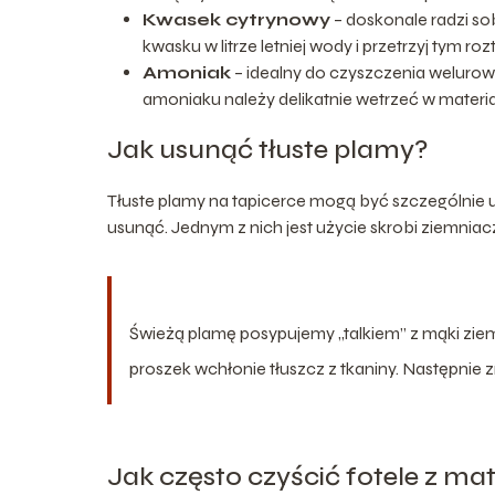
Kwasek cytrynowy
– doskonale radzi s
kwasku w litrze letniej wody i przetrzyj tym r
Amoniak
– idealny do czyszczenia welurowy
amoniaku należy delikatnie wetrzeć w materia
Jak usunąć tłuste plamy?
Tłuste plamy na tapicerce mogą być szczególnie uc
usunąć. Jednym z nich jest użycie skrobi ziemniac
Świeżą plamę posypujemy „talkiem” z mąki zie
proszek wchłonie tłuszcz z tkaniny. Następnie
Jak często czyścić fotele z mat