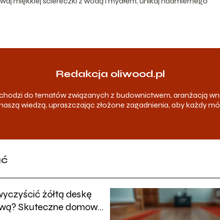
aj miękkiej ściereczki z wodą i mydłem, unikaj nadmiernego
Redakcja oliwood.pl
odchodzi do tematów związanych z budownictwem, aranżacją wn
ię naszą wiedzą, upraszczając złożone zagadnienia, aby każdy m
ać
yczyścić żółtą deskę
wą? Skuteczne domowe
y