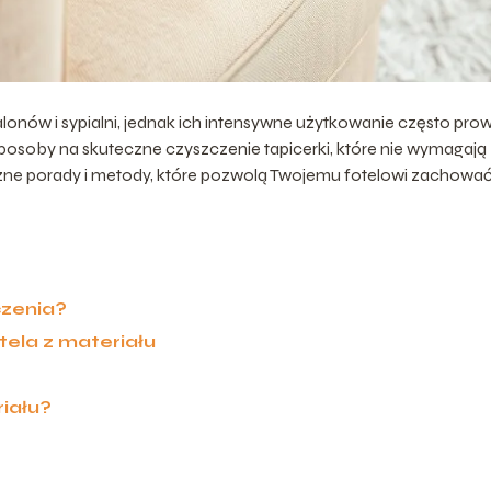
alonów i sypialni, jednak ich intensywne użytkowanie często pro
posoby na skuteczne czyszczenie tapicerki, które nie wymagają
czne porady i metody, które pozwolą Twojemu fotelowi zachowa
czenia?
ela z materiału
riału?