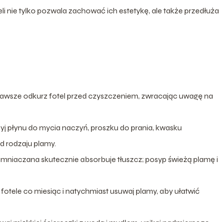
li nie tylko pozwala zachować ich estetykę, ale także przedłuża
awsze odkurz fotel przed czyszczeniem, zwracając uwagę na
yj płynu do mycia naczyń, proszku do prania, kwasku
d rodzaju plamy.
emniaczana skutecznie absorbuje tłuszcz; posyp świeżą plamę i
fotele co miesiąc i natychmiast usuwaj plamy, aby ułatwić