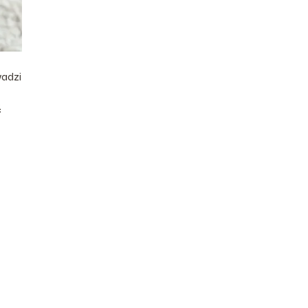
wadzi
ć