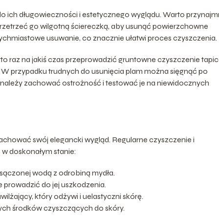
 do ich długowieczności i estetycznego wyglądu. Warto przynajm
 przetrzeć go wilgotną ściereczką, aby usunąć powierzchowne
tychmiastowe usuwanie, co znacznie ułatwi proces czyszczenia.
to raz na jakiś czas przeprowadzić gruntowne czyszczenie tapice
ny. W przypadku trudnych do usunięcia plam można sięgnąć po
k należy zachować ostrożność i testować je na niewidocznych
zachować swój elegancki wygląd. Regularne czyszczenie i
 w doskonałym stanie:
asączonej wodą z odrobiną mydła.
 prowadzić do jej uszkodzenia.
lżający, który odżywi i uelastyczni skórę.
ch środków czyszczących do skóry.