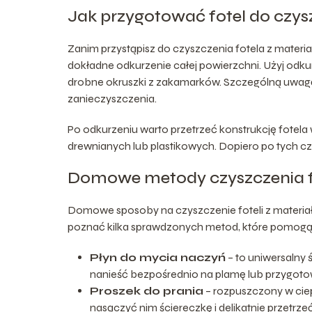
Jak przygotować fotel do czys
Zanim przystąpisz do czyszczenia fotela z materi
dokładne odkurzenie całej powierzchni. Użyj odku
drobne okruszki z zakamarków. Szczególną uwagę
zanieczyszczenia.
Po odkurzeniu warto przetrzeć konstrukcję fotela
drewnianych lub plastikowych. Dopiero po tych c
Domowe metody czyszczenia fo
Domowe sposoby na czyszczenie foteli z materiału 
poznać kilka sprawdzonych metod, które pomogą C
Płyn do mycia naczyń
– to uniwersalny 
nanieść bezpośrednio na plamę lub przygotow
Proszek do prania
– rozpuszczony w cie
nasączyć nim ściereczkę i delikatnie przetrz