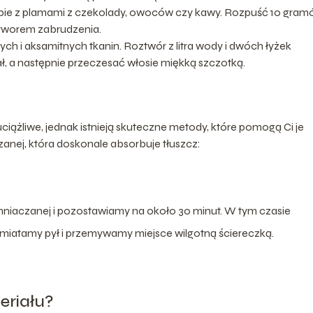
obie z plamami z czekolady, owoców czy kawy. Rozpuść 10 gra
oztworem zabrudzenia.
ch i aksamitnych tkanin. Roztwór z litra wody i dwóch łyżek
ł, a następnie przeczesać włosie miękką szczotką.
iążliwe, jednak istnieją skuteczne metody, które pomogą Ci je
zanej, która doskonale absorbuje tłuszcz:
mniaczanej i pozostawiamy na około 30 minut. W tym czasie
 zmiatamy pył i przemywamy miejsce wilgotną ściereczką.
eriału?