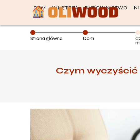
DOM
WNĘTRZA
BUDOWNICTWO
N
Strona główna
Dom
C
m
p
Czym wyczyścić f