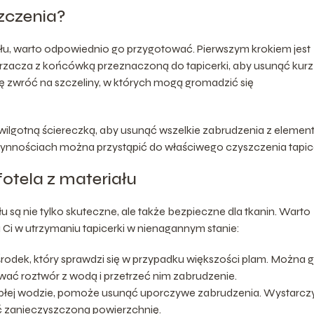
zczenia?
ału, warto odpowiednio go przygotować. Pierwszym krokiem jest
rzacza z końcówką przeznaczoną do tapicerki, aby usunąć kurz 
 zwróć na szczeliny, w których mogą gromadzić się
 wilgotną ściereczką, aby usunąć wszelkie zabrudzenia z eleme
zynnościach można przystąpić do właściwego czyszczenia tapice
tela z materiału
są nie tylko skuteczne, ale także bezpieczne dla tkanin. Warto
i w utrzymaniu tapicerki w nienagannym stanie:
środek, który sprawdzi się w przypadku większości plam. Można 
ać roztwór z wodą i przetrzeć nim zabrudzenie.
płej wodzie, pomoże usunąć uporczywe zabrudzenia. Wystarcz
eć zanieczyszczoną powierzchnię.