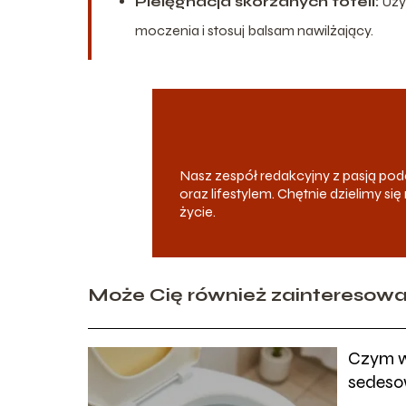
Pielęgnacja skórzanych foteli:
Używ
moczenia i stosuj balsam nawilżający.
Nasz zespół redakcyjny z pasją p
oraz lifestylem. Chętnie dzielimy s
życie.
Może Cię również zainteresow
Czym w
sedeso
sposob