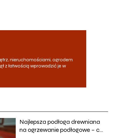
ętrz, nieruchomościami, ogrodem
ógł z łatwością wprowadzić je w
Najlepsza podłoga drewniana
na ogrzewanie podłogowe – co
warto wiedzieć?