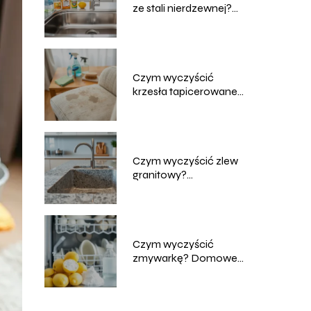
ze stali nierdzewnej?
Skuteczne metody
Czym wyczyścić
krzesła tapicerowane?
Domowe sposoby na
czyszczenie
Czym wyczyścić zlew
granitowy?
Sprawdzone metody i
porady
Czym wyczyścić
zmywarkę? Domowe
sposoby na skuteczne
czyszczenie