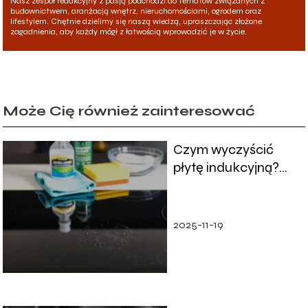
Nasz zespół redakcyjny z pasją podchodzi do tematów związanych z
budownictwem, aranżacją wnętrz, nieruchomościami, ogrodem oraz
lifestylem. Chętnie dzielimy się naszą wiedzą, upraszczając złożone
zagadnienia, aby każdy mógł z łatwością wprowadzić je w życie.
Może Cię również zainteresować
Czym wyczyścić
płytę indukcyjną?
Skuteczne metody i
porady
2025-11-19