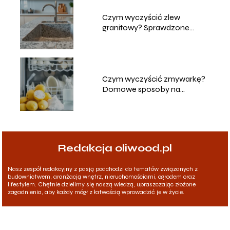
Czym wyczyścić zlew
granitowy? Sprawdzone
metody i porady
Czym wyczyścić zmywarkę?
Domowe sposoby na
skuteczne czyszczenie
Redakcja oliwood.pl
Nasz zespół redakcyjny z pasją podchodzi do tematów związanych z
budownictwem, aranżacją wnętrz, nieruchomościami, ogrodem oraz
lifestylem. Chętnie dzielimy się naszą wiedzą, upraszczając złożone
zagadnienia, aby każdy mógł z łatwością wprowadzić je w życie.