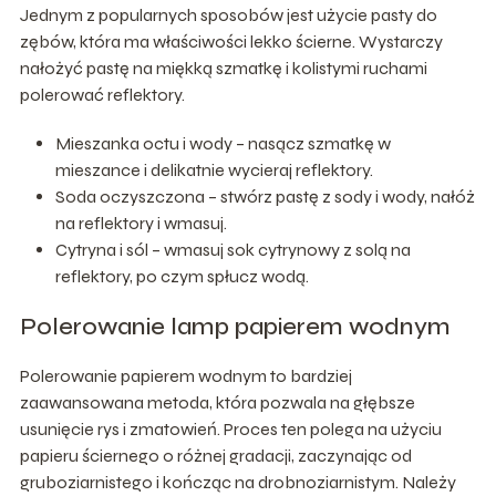
Jednym z popularnych sposobów jest użycie pasty do
zębów, która ma właściwości lekko ścierne. Wystarczy
nałożyć pastę na miękką szmatkę i kolistymi ruchami
polerować reflektory.
Mieszanka octu i wody – nasącz szmatkę w
mieszance i delikatnie wycieraj reflektory.
Soda oczyszczona – stwórz pastę z sody i wody, nałóż
na reflektory i wmasuj.
Cytryna i sól – wmasuj sok cytrynowy z solą na
reflektory, po czym spłucz wodą.
Polerowanie lamp papierem wodnym
Polerowanie papierem wodnym to bardziej
zaawansowana metoda, która pozwala na głębsze
usunięcie rys i zmatowień. Proces ten polega na użyciu
papieru ściernego o różnej gradacji, zaczynając od
gruboziarnistego i kończąc na drobnoziarnistym. Należy