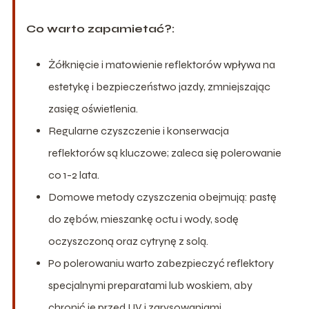
Co warto zapamietać?:
Żółknięcie i matowienie reflektorów wpływa na
estetykę i bezpieczeństwo jazdy, zmniejszając
zasięg oświetlenia.
Regularne czyszczenie i konserwacja
reflektorów są kluczowe; zaleca się polerowanie
co 1-2 lata.
Domowe metody czyszczenia obejmują: pastę
do zębów, mieszankę octu i wody, sodę
oczyszczoną oraz cytrynę z solą.
Po polerowaniu warto zabezpieczyć reflektory
specjalnymi preparatami lub woskiem, aby
chronić je przed UV i zarysowaniami.