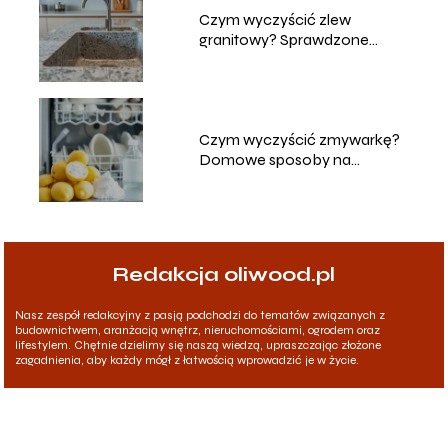
Czym wyczyścić zlew
granitowy? Sprawdzone
metody i porady
Czym wyczyścić zmywarkę?
Domowe sposoby na
skuteczne czyszczenie
Redakcja oliwood.pl
Nasz zespół redakcyjny z pasją podchodzi do tematów związanych z
budownictwem, aranżacją wnętrz, nieruchomościami, ogrodem oraz
lifestylem. Chętnie dzielimy się naszą wiedzą, upraszczając złożone
zagadnienia, aby każdy mógł z łatwością wprowadzić je w życie.