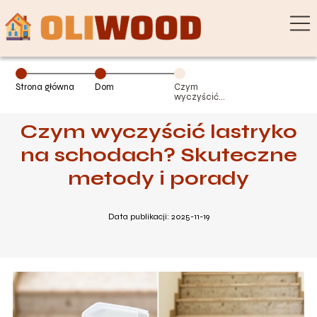
Strona główna
Dom
Czym
wyczyścić
lastryko na
schodach?
Czym wyczyścić lastryko
Skuteczne
metody i porady
na schodach? Skuteczne
metody i porady
Data publikacji: 2025-11-19