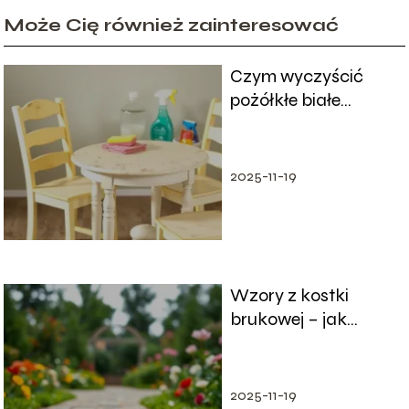
Może Cię również zainteresować
Czym wyczyścić
pożółkłe białe
meble? Sprawdzone
metody i porady
2025-11-19
Wzory z kostki
brukowej – jak
wybrać najlepsze
dla Twojego ogrodu?
2025-11-19