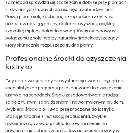
Ta metoda sprawdza się szczególnie dobrze przy plamach
z rdzy i innych trudnych do usunięcia zabrudzeniach.
Posyp plamę solą kuchenną, skrop sokiem z cytryny,
pozostaw na 2-3 godziny, delikatnie wyszoruj miękką
szczotką i spłucz dokładnie wodą. Kwas cytrynowy w
połączeniu z solą tworzy naturalny środek czyszczący,
który skutecznie rozpuszcza trudne plamy.
Profesjonalne środki do czyszczenia
lastryko
Gdy domowe sposoby nie wystarczają, warto sięgnąć po
specjalistyczne preparaty przeznaczone do czyszczenia
lastryko na schodach. Środki zasadowe świetnie radzą
sobie z tłustymi zabrudzeniami i nawarstwionym brudem.
Wybieraj środki o pH 8-10, przeznaczone do lastryko.
Stosuj je zgodnie z instrukcją producenta, zwykle
rozcieńczając z wodą, nakładaj równomiernie na
powierzchnię schodów, pozostaw na czas wskazany w