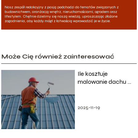
Nasz zespół redakcyjny z pasją podchodzi do tematów związanych z
budownictwem, aranżacją wnętrz, nieruchomościami, ogrodem oraz
lifestylem. Chętnie dzielimy się naszą wiedzą, upraszczając złożone
zagadnienia, aby każdy mógł z łatwością wprowadzić je w życie.
Może Cię również zainteresować
Ile kosztuje
malowanie dachu z
blachy? Sprawdź
aktualne ceny!
2025-11-19