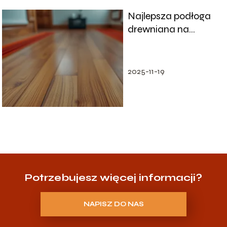
Najlepsza podłoga
drewniana na
ogrzewanie
podłogowe – co
warto wiedzieć?
2025-11-19
Potrzebujesz więcej informacji?
NAPISZ DO NAS