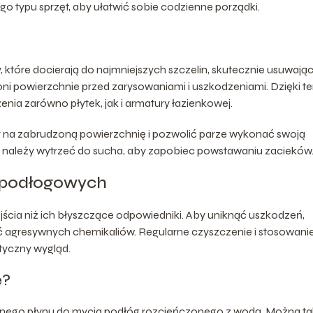
go typu sprzęt, aby ułatwić sobie codzienne porządki.
 które docierają do najmniejszych szczelin, skutecznie usuwają
ni powierzchnie przed zarysowaniami i uszkodzeniami. Dzięki t
nia zarówno płytek, jak i armatury łazienkowej.
 na zabrudzoną powierzchnię i pozwolić parze wykonać swoją
ę należy wytrzeć do sucha, aby zapobiec powstawaniu zacieków
 podłogowych
cia niż ich błyszczące odpowiedniki. Aby uniknąć uszkodzeń,
kać agresywnych chemikaliów. Regularne czyszczenie i stosowani
yczny wygląd.
e?
znego płynu do mycia podłóg rozcieńczonego z wodą. Można t