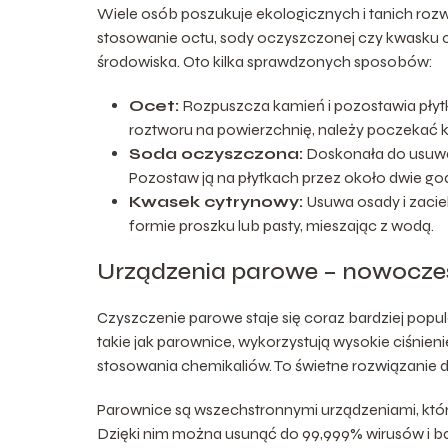
Wiele osób poszukuje ekologicznych i tanich rozw
stosowanie octu, sody oczyszczonej czy kwasku cy
środowiska. Oto kilka sprawdzonych sposobów:
Ocet:
Rozpuszcza kamień i pozostawia płytki
roztworu na powierzchnię, należy poczekać kil
Soda oczyszczona:
Doskonała do usuwani
Pozostaw ją na płytkach przez około dwie god
Kwasek cytrynowy:
Usuwa osady i zacie
formie proszku lub pasty, mieszając z wodą.
Urządzenia parowe – nowocze
Czyszczenie parowe staje się coraz bardziej popul
takie jak parownice, wykorzystują wysokie ciśnien
stosowania chemikaliów. To świetne rozwiązanie dl
Parownice są wszechstronnymi urządzeniami, któr
Dzięki nim można usunąć do 99,999% wirusów i bak