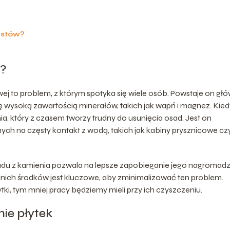
istów?
a?
ej to problem, z którym spotyka się wiele osób. Powstaje on gł
ę wysoką zawartością minerałów, takich jak wapń i magnez. Kied
, który z czasem tworzy trudny do usunięcia osad. Jest on
ch na częsty kontakt z wodą, takich jak kabiny prysznicowe cz
du z kamienia pozwala na lepsze zapobieganie jego nagromad
dnich środków jest kluczowe, aby zminimalizować ten problem.
ki, tym mniej pracy będziemy mieli przy ich czyszczeniu.
ie płytek