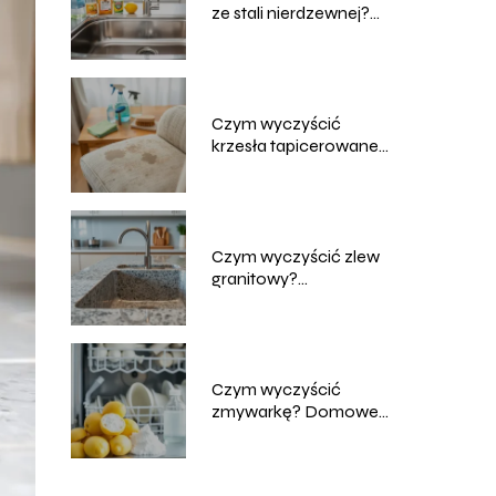
ze stali nierdzewnej?
Skuteczne metody
Czym wyczyścić
krzesła tapicerowane?
Domowe sposoby na
czyszczenie
Czym wyczyścić zlew
granitowy?
Sprawdzone metody i
porady
Czym wyczyścić
zmywarkę? Domowe
sposoby na skuteczne
czyszczenie