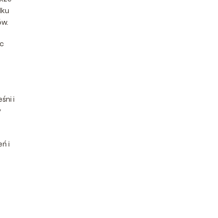
dku
ów.
ąc
śni i
y
ń i