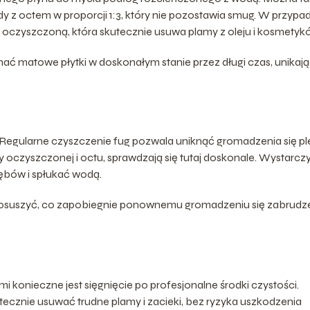
 z octem w proporcji 1:3, który nie pozostawia smug. W przypa
oczyszczoną, która skutecznie usuwa plamy z oleju i kosmetyk
 matowe płytki w doskonałym stanie przez długi czas, unikaj
na. Regularne czyszczenie fug pozwala uniknąć gromadzenia się ple
oczyszczonej i octu, sprawdzają się tutaj doskonale. Wystarcz
zębów i spłukać wodą.
e osuszyć, co zapobiegnie ponownemu gromadzeniu się zabrudze
konieczne jest sięgnięcie po profesjonalne środki czystości.
tecznie usuwać trudne plamy i zacieki, bez ryzyka uszkodzenia