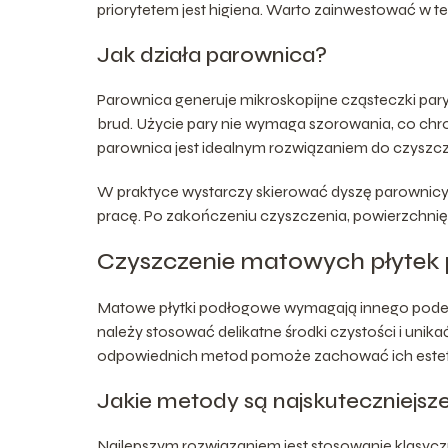
priorytetem jest higiena. Warto zainwestować w te
Jak działa parownica?
Parownica generuje mikroskopijne cząsteczki pary,
brud. Użycie pary nie wymaga szorowania, co chro
parownica jest idealnym rozwiązaniem do czyszcze
W praktyce wystarczy skierować dyszę parownicy
pracę. Po zakończeniu czyszczenia, powierzchni
Czyszczenie matowych płytek
Matowe płytki podłogowe wymagają innego podejś
należy stosować delikatne środki czystości i uni
odpowiednich metod pomoże zachować ich estet
Jakie metody są najskuteczniejsz
Najlepszym rozwiązaniem jest stosowanie klasyc