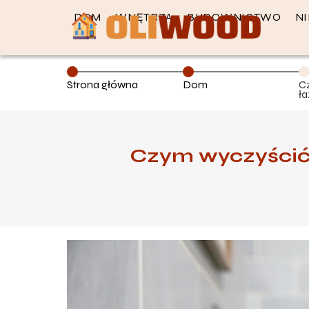
DOM
WNĘTRZA
BUDOWNICTWO
N
Strona główna
Dom
C
ł
m
Czym wyczyścić 