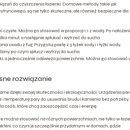
iązań do czyszczenia łazienki. Domowe metody, takie jak
trynowego, są nie tylko skuteczne, ale również bezpieczne dla
 czyste. Można go stosować w proporcji 1:1 z wodą. Po nałożen
ka minut, a następnie spłukać i wytrzeć do sucha.
a osadu z fug. Przygotuj pastę z 3 łyżek sody i 1 łyżki wody.
ziny, po czym spłucz i wytrzyj do sucha.
ki, a jednocześnie odświeża powierzchnie. Można go stosować 
sne rozwiązanie
arne dzięki swojej skuteczności i ekologiczności. Urządzenia pa
ie i temperaturę pary do usuwania brudu i kamienia bez potrzeby
a osób, które chcą zaoszczędzić czas i energię.
e można stosować na różnych powierzchniach, nie tylko w łazi
terii, co czyni je szczególnie przydatnymi w domach, gdzie