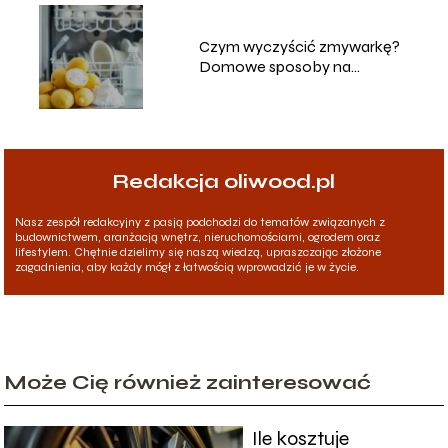
Czym wyczyścić zmywarkę?
Domowe sposoby na
skuteczne czyszczenie
Redakcja oliwood.pl
Nasz zespół redakcyjny z pasją podchodzi do tematów związanych z
budownictwem, aranżacją wnętrz, nieruchomościami, ogrodem oraz
lifestylem. Chętnie dzielimy się naszą wiedzą, upraszczając złożone
zagadnienia, aby każdy mógł z łatwością wprowadzić je w życie.
Może Cię również zainteresować
Ile kosztuje