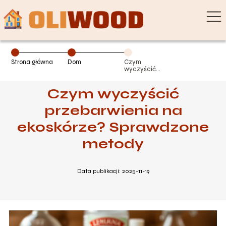
Strona główna
Dom
Czym
wyczyścić
przebarwienia
na ekoskórze?
Czym wyczyścić
Sprawdzone
metody
przebarwienia na
ekoskórze? Sprawdzone
metody
Data publikacji: 2025-11-19