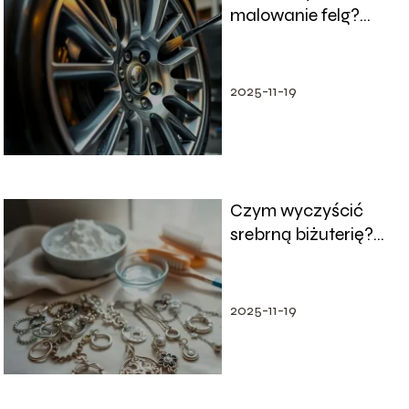
malowanie felg?
Cennik i metody
malowania
2025-11-19
Czym wyczyścić
srebrną biżuterię?
Domowe sposoby na
czyszczenie
2025-11-19