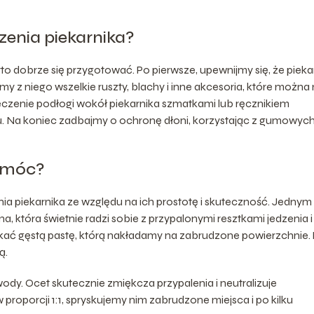
zenia piekarnika?
o dobrze się przygotować. Po pierwsze, upewnijmy się, że pieka
my z niego wszelkie ruszty, blachy i inne akcesoria, które można
zenie podłogi wokół piekarnika szmatkami lub ręcznikiem
 Na koniec zadbajmy o ochronę dłoni, korzystając z gumowyc
omóc?
 piekarnika ze względu na ich prostotę i skuteczność. Jednym
, która świetnie radzi sobie z przypalonymi resztkami jedzenia i
skać gęstą pastę, którą nakładamy na zabrudzone powierzchnie.
ą.
dy. Ocet skutecznie zmiękcza przypalenia i neutralizuje
roporcji 1:1, spryskujemy nim zabrudzone miejsca i po kilku