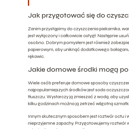
Jak przygotować się do czyszc
Zanim przystąpimy do czyszczenia piekarnika, wart
jest wyłączony i całkowicie ostygł. Następnie usuń
osobno. Dobrym pomysłem jest również zabezpiec
papierowym, aby uniknąć dodatkowego bałaganu.
rękawic.
Jakie domowe środki mogą p
Wiele osób preferuje domowe sposoby czyszczenia
najpopularniejszych środków jest soda oczyszczona
tłuszczu. Wystarczy ją zmieszać z wodą, aby uzy
kilku godzinach można ją zetrzeć wilgotną szmatk
Innym skutecznym sposobem jest roztwór octu i wo
nieprzyjemne zapachy. Przygotowujemy roztwór w p