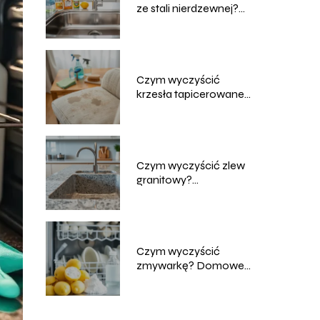
ze stali nierdzewnej?
Skuteczne metody
Czym wyczyścić
krzesła tapicerowane?
Domowe sposoby na
czyszczenie
Czym wyczyścić zlew
granitowy?
Sprawdzone metody i
porady
Czym wyczyścić
zmywarkę? Domowe
sposoby na skuteczne
czyszczenie