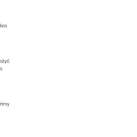
iza.
łożyć
a,
suńmy