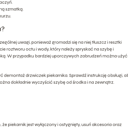
naczyń.
tną szmatką.
kurzu.
a?
ólnej uwagi, ponieważ gromadzi się na niej tłuszcz i resztki
 roztworu octu i wody, który należy spryskać na szybę i
gąbką. W przypadku bardziej uporczywych zabrudzeń można użyć
yć demontaż drzwiczek piekarnika. Sprawdź instrukcję obsługi, a
 można dokładnie wyczyścić szybę od środka i na zewnątrz.
 że piekarnik jest wyłączony i ostygnięty, usuń akcesoria oraz