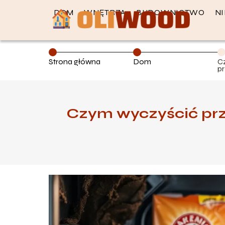
DOM
WNĘTRZA
BUDOWNICTWO
N
Strona główna
Dom
C
pr
S
p
Czym wyczyścić prz