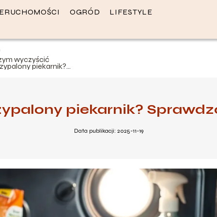
IERUCHOMOŚCI
OGRÓD
LIFESTYLE
zym wyczyścić
zypalony piekarnik?
prawdzone metody i
orady
ypalony piekarnik? Sprawdz
Data publikacji: 2025-11-19