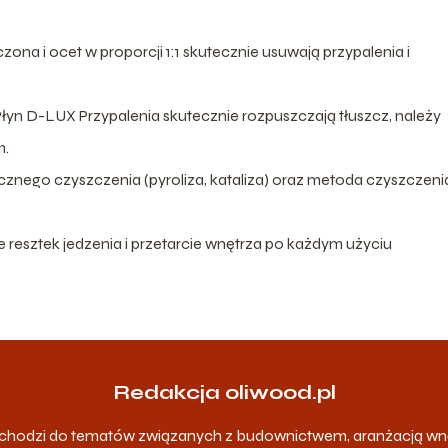
a i ocet w proporcji 1:1 skutecznie usuwają przypalenia i
k Płyn D-LUX Przypalenia skutecznie rozpuszczają tłuszcz, należy
m.
znego czyszczenia (pyroliza, kataliza) oraz metoda czyszczeni
 resztek jedzenia i przetarcie wnętrza po każdym użyciu
Redakcja oliwood.pl
odchodzi do tematów związanych z budownictwem, aranżacją wn