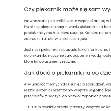
Czy piekarnik może się sam wy
Nowoczesne piekarniki często wyposażone są w fun
Pyroliza polega na nagrzewaniu piekarnika do bardz
popiół, który można łatwo usunąć. Kataliza natomi
zabrudzenia i ułatwiają ich usunięcie.
Jeśli nasz piekarnik nie posiada takich funkcji,
do piekarnika naczynie żaroodporne z wodą i oct
które łatwo usuniemy ręcznie.
Jak dbać o piekarnik na co dzi
Aby uniknąć trudnych do usunięcia zabrudzeń, wa
resztki jedzenia i przetrzyjmy wnętrze wilgotną ś
przecieków z naczyń, co pozwoli zapobiec powst
Usuń resztki jedzenia i przetrzyj wnętrze po k