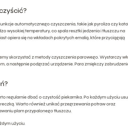
czyścić?
kcje automatycznego czyszczenia, takie jak pyroliza czy katal
o wysokiej temperatury, co spala resztki jedzenia i tłuszczu na
ast opiera się na wkładach pokrytych emalią, które przyciągają
 możemy skorzystać z metody czyszczenia parowego. Wystarczy w
em, a następnie podgrzać urządzenie. Para zmiękczy zabrudzeni
eń?
rto regularnie dbać o czystość piekarnika. Po każdym użyciu u
ciereczką. Warto również unikać przegrzewania potraw oraz
awaniu plam przypalonego tłuszczu.
ażdym użyciu.