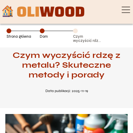
Strona główna
Dom
Czym
wyczyścić rdzę
z metalu?
Skuteczne
Czym wyczyścić rdzę z
metody i porady
metalu? Skuteczne
metody i porady
Data publikacji: 2025-11-19