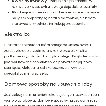
Kwas cytrynowy
– zanurzenie przedmiotu w
roztworze kwasu cytrynowego daje dobre rezultaty.
Profesjonalne środki chemiczne
– dostępne
na rynku preparaty są bardzo skuteczne, ale należy
stosować je zgodnie z instrukcją producenta.
Elektroliza
Elektroliza to metoda, która polega na umieszczeniu
zardzewiałego przedmiotu w roztworze elektrolitu i
podłączeniu go do źródła prądu stałego. Dzięki temu rdza
jest redukowana chemicznie, co pozwala na jej łatwe
usunięcie. Metoda ta jest skuteczna, ale wymaga
specjalistycznego sprzętu.
Domowe sposoby na usuwanie rdzy
Jeśli zależy nam na tanich i ekologicznych rozwiązaniach,
warto wypróbować domowe sposoby na usuwanie rdzy.
Sok z cytryny, ocet czy soda oczyszczona to skuteczne i