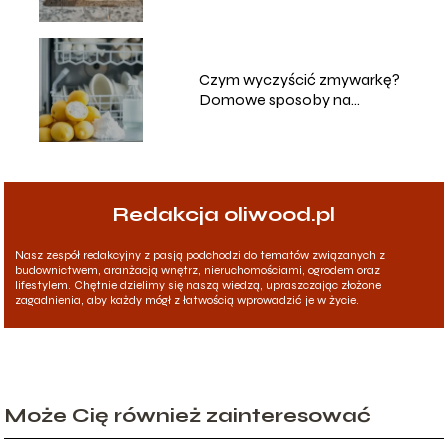
Czym wyczyścić zmywarkę?
Domowe sposoby na
skuteczne czyszczenie
Redakcja oliwood.pl
Nasz zespół redakcyjny z pasją podchodzi do tematów związanych z
budownictwem, aranżacją wnętrz, nieruchomościami, ogrodem oraz
lifestylem. Chętnie dzielimy się naszą wiedzą, upraszczając złożone
zagadnienia, aby każdy mógł z łatwością wprowadzić je w życie.
Może Cię również zainteresować