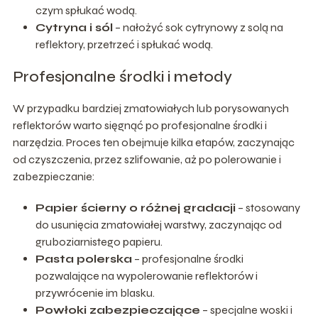
czym spłukać wodą.
Cytryna i sól
– nałożyć sok cytrynowy z solą na
reflektory, przetrzeć i spłukać wodą.
Profesjonalne środki i metody
W przypadku bardziej zmatowiałych lub porysowanych
reflektorów warto sięgnąć po profesjonalne środki i
narzędzia. Proces ten obejmuje kilka etapów, zaczynając
od czyszczenia, przez szlifowanie, aż po polerowanie i
zabezpieczanie:
Papier ścierny o różnej gradacji
– stosowany
do usunięcia zmatowiałej warstwy, zaczynając od
gruboziarnistego papieru.
Pasta polerska
– profesjonalne środki
pozwalające na wypolerowanie reflektorów i
przywrócenie im blasku.
Powłoki zabezpieczające
– specjalne woski i