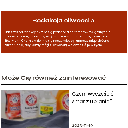
Redakcja oliwood.pl
Nasz zespół redakcyjny z pasją podchodzi do tematów związanych z
budownictwem, aranżacją wnętrz, nieruchomościami, ogrodem oraz
lifestylem. Chętnie dzielimy się naszą wiedzą, upraszczając złożone
zagadnienia, aby każdy mógł z łatwością wprowadzić je w życie.
Może Cię również zainteresować
Czym wyczyścić
smar z ubrania?
Skuteczne metody i
porady
2025-11-19