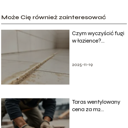
Może Cię również zainteresować
Czym wyczyścić fugi
w łazience?
Sprawdzone metody
i porady
2025-11-19
Taras wentylowany
cena za m2
robocizny – co
musisz wiedzieć?