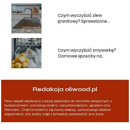
Czym wyczyścić zlew
granitowy? Sprawdzone
metody i porady
Czym wyczyścić zmywarkę?
Domowe sposoby na
skuteczne czyszczenie
Redakcja oliwood.pl
Nasz zespół redakcyjny z pasją podchodzi do tematów związanych z
budownictwem, aranżacją wnętrz, nieruchomościami, ogrodem oraz
lifestylem. Chętnie dzielimy się naszą wiedzą, upraszczając złożone
zagadnienia, aby każdy mógł z łatwością wprowadzić je w życie.