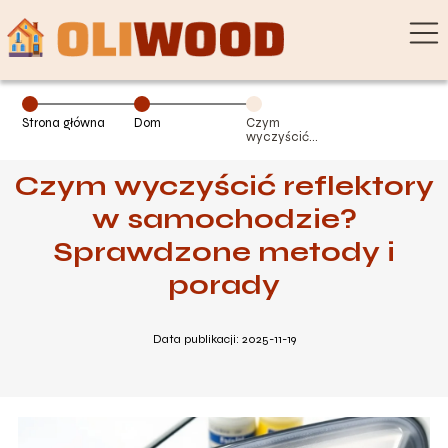
Strona główna
Dom
Czym
wyczyścić
reflektory w
samochodzie?
Czym wyczyścić reflektory
Sprawdzone
metody i porady
w samochodzie?
Sprawdzone metody i
porady
Data publikacji: 2025-11-19