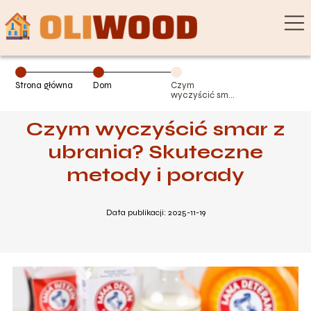
Strona główna
Dom
Czym
wyczyścić smar
z ubrania?
Skuteczne
Czym wyczyścić smar z
metody i porady
ubrania? Skuteczne
metody i porady
Data publikacji: 2025-11-19