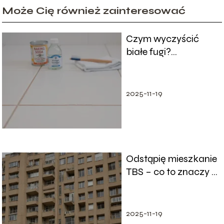
Może Cię również zainteresować
Czym wyczyścić
białe fugi?
Sprawdzone
domowe sposoby
2025-11-19
Odstąpię mieszkanie
TBS – co to znaczy i
na co zwrócić
uwagę?
2025-11-19