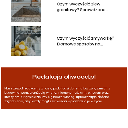
Czym wyczyścić zlew
granitowy? Sprawdzone
metody i porady
Czym wyczyścić zmywarkę?
Domowe sposoby na
skuteczne czyszczenie
Redakcja oliwood.pl
Nasz zespół redakcyjny z pasją podchodzi do tematów związanych z
budownictwem, aranżacją wnętrz, nieruchomościami, ogrodem oraz
lifestylem. Chętnie dzielimy się naszą wiedzą, upraszczając złożone
zagadnienia, aby każdy mógł z łatwością wprowadzić je w życie.