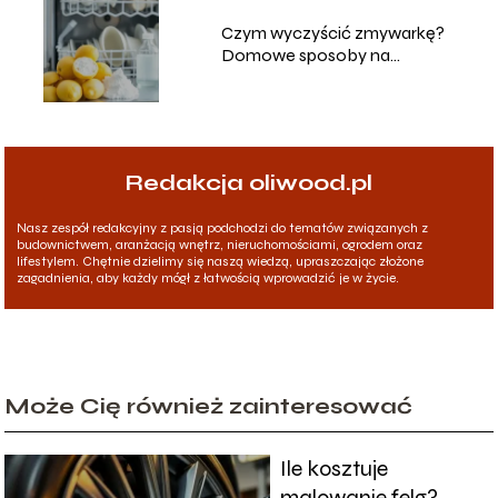
Czym wyczyścić zmywarkę?
Domowe sposoby na
skuteczne czyszczenie
Redakcja oliwood.pl
Nasz zespół redakcyjny z pasją podchodzi do tematów związanych z
budownictwem, aranżacją wnętrz, nieruchomościami, ogrodem oraz
lifestylem. Chętnie dzielimy się naszą wiedzą, upraszczając złożone
zagadnienia, aby każdy mógł z łatwością wprowadzić je w życie.
Może Cię również zainteresować
Ile kosztuje
malowanie felg?