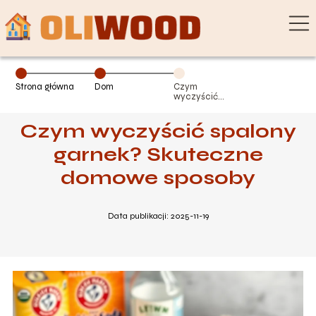
Strona główna
Dom
Czym
wyczyścić
spalony garnek?
Skuteczne
Czym wyczyścić spalony
domowe
sposoby
garnek? Skuteczne
domowe sposoby
Data publikacji: 2025-11-19