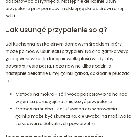
pozostaw do ostygnięcia. Następnie delikatnie usuń
przypalenia przy pomocy miękkiej gąbki lub drewnianej
łyżki.
Jak usunąć przypalenie solą?
Sól kuchenna jest kolejnym domowym środkiem, który
może pomóc w usunięciu przypaleń. Na dno garnka wsyp
grubą warstwę soli, dodaj niewielką ilość wody, aby
powstała gęsta pasta. Pozostaw na kilka godzin, a
następnie delikatnie umyj garnki gąbką, dokładnie płucząc
sól.
Metoda na mokro – sól i woda pozostawione na noc
w garnku pomagają rozmiękczyć przypalenia.
Metoda na sucho – sól używana do szorowania
garnka może być skuteczna, ale uważaj na możliwość
zarysowania delikatnych powierzchni.