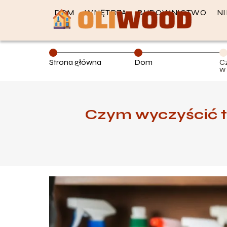
DOM
WNĘTRZA
BUDOWNICTWO
N
Strona główna
Dom
C
w
p
Czym wyczyścić t