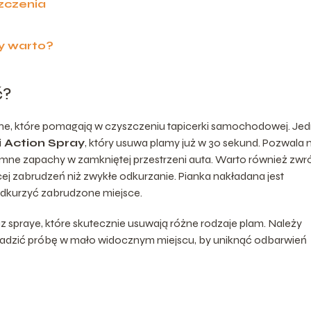
zczenia
dy warto?
ć?
ne, które pomagają w czyszczeniu tapicerki samochodowej. Je
i Action Spray
, który usuwa plamy już w 30 sekund. Pozwala 
emne zapachy w zamkniętej przestrzeni auta. Warto również zwr
cej zabrudzeń niż zwykłe odkurzanie. Pianka nakładana jest
odkurzyć zabrudzone miejsce.
spraye, które skutecznie usuwają różne rodzaje plam. Należy
wadzić próbę w mało widocznym miejscu, by uniknąć odbarwień