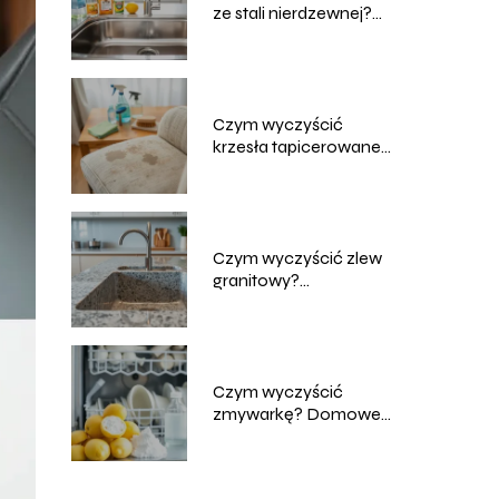
ze stali nierdzewnej?
Skuteczne metody
Czym wyczyścić
krzesła tapicerowane?
Domowe sposoby na
czyszczenie
Czym wyczyścić zlew
granitowy?
Sprawdzone metody i
porady
Czym wyczyścić
zmywarkę? Domowe
sposoby na skuteczne
czyszczenie