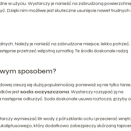
odne w użyciu. Wystarczy je nanieść na zabrudzoną powierzchnię
yć. Dzięki nim możliwe jest skuteczne usunięcie nawet trudnych
alnych. Należy je nanieść na zabrudzone miejsce, lekko potrzeć,
astępnie przetrzeć wilgotną szmatką. Te środki doskonale radzą
mowym sposobem?
 cieszą się dużą popularnością, ponieważ są nie tylko tanie, 
odków jest
soda oczyszczona
. Wystarczy rozsypać ją na
 a następnie odkurzyć. Soda doskonale usuwa roztocza, grzyby 
rczy wymieszać litr wody z pół szklanki octu i przecierać wnętr
kaliptusowego, który dodatkowo zabezpieczy skórzaną tapicer