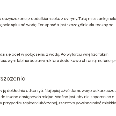
oczyszczonej z dodatkiem soku z cytryny. Taką mieszankę nal
stępnie spłukać wodą. Ten sposób jest szczególnie skuteczny na
wdzi się ocet w połączeniu z wodą. Po wytarciu wnętrza takim
iptusowym lub herbacianym, które dodatkowo chronią materiał p
yszczenia
ży ją dokładnie odkurzyć. Najlepiej użyć domowego odkurzacza 
do trudno dostępnych miejsc. Ważne jest, aby nie zapomnieć o
 W przypadku tapicerki skórzanej, szczotka powinna mieć miękki