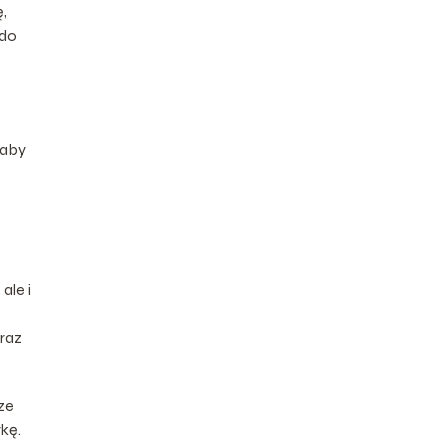
,
 do
 aby
ale i
oraz
ze
kę.