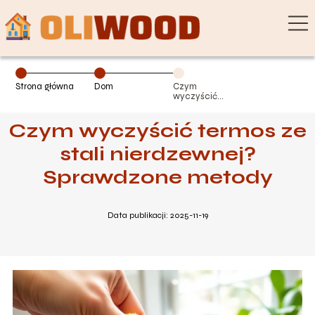
Strona główna
Dom
Czym
wyczyścić
termos ze stali
nierdzewnej?
Czym wyczyścić termos ze
Sprawdzone
metody
stali nierdzewnej?
Sprawdzone metody
Data publikacji: 2025-11-19