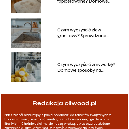
tapicerowane? Domowe
sposoby na czyszczenie
Czym wyczyścić zlew
granitowy? Sprawdzone
metody i porady
Czym wyczyścić zmywarkę?
Domowe sposoby na
skuteczne czyszczenie
Redakcja oliwood.pl
Nasz zespół redakcyjny z pasją podchodzi do tematów związanych z
budownictwem, aranżacją wnętrz, nieruchomościami, ogrodem oraz
lifestylem. Chętnie dzielimy się naszą wiedzą, upraszczając złożone
zagadnienia, aby każdy mógł z łatwością wprowadzić je w życie.