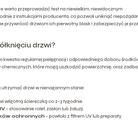
e warto przeprowadzić test na niewielkim, niewidocznym
odnie z instrukcjami producenta, co pozwoli uniknąć niepożąd
ie przywrócić drzwiom ich pierwotny blask i zabezpieczyć je prz
ółknięciu drzwi?
m kwestia regularnej pielęgnacji i odpowiedniego doboru środkó
 chemicznych, które mogą uszkodzić powierzchnię, oraz zadba
 utrzymać drzwi w nienagannym stanie:
wi wilgotną ściereczką co 2-3 tygodnie.
UV
– stosowanie rolet, zasłon lub żaluzji.
dków ochronnych
– powłoki z filtrem UV lub preparaty