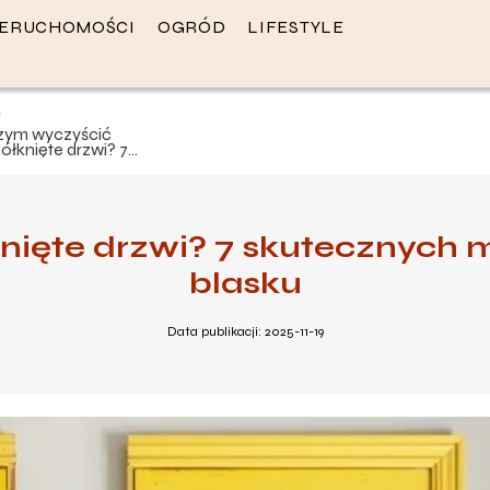
IERUCHOMOŚCI
OGRÓD
LIFESTYLE
zym wyczyścić
ółknięte drzwi? 7
kutecznych metod na
rzywrócenie blasku
nięte drzwi? 7 skutecznych 
blasku
Data publikacji: 2025-11-19