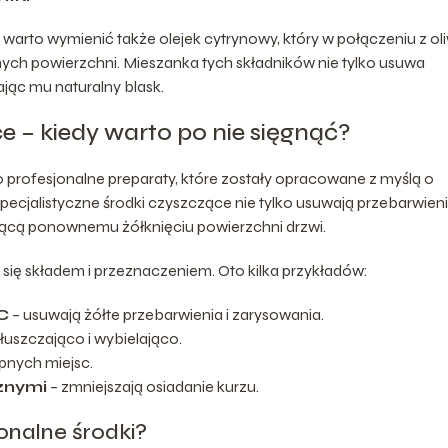
arto wymienić także olejek cytrynowy, który w połączeniu z ol
ych powierzchni. Mieszanka tych składników nie tylko usuwa
jąc mu naturalny blask.
e – kiedy warto po nie sięgnąć?
rofesjonalne preparaty, które zostały opracowane z myślą o
pecjalistyczne środki czyszczące nie tylko usuwają przebarwieni
ącą ponownemu żółknięciu powierzchni drzwi.
 się składem i przeznaczeniem. Oto kilka przykładów:
C
– usuwają żółte przebarwienia i zarysowania.
tłuszczająco i wybielająco.
pnych miejsc.
znymi
– zmniejszają osiadanie kurzu.
onalne środki?