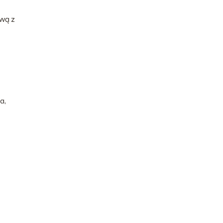
iwą z
a,