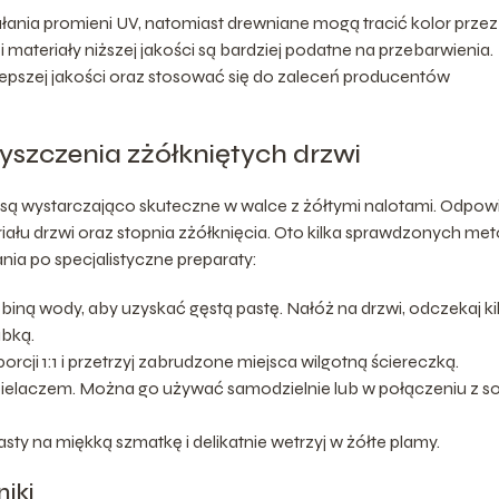
ałania promieni UV, natomiast drewniane mogą tracić kolor przez
i materiały niższej jakości są bardziej podatne na przebarwienia.
epszej jakości oraz stosować się do zaleceń producentów
zczenia zżółkniętych drzwi
są wystarczająco skuteczne w walce z żółtymi nalotami. Odpow
riału drzwi oraz stopnia zżółknięcia. Oto kilka sprawdzonych met
a po specjalistyczne preparaty:
biną wody, aby uzyskać gęstą pastę. Nałóż na drzwi, odczekaj ki
ąbką.
rcji 1:1 i przetrzyj zabrudzone miejsca wilgotną ściereczką.
ybielaczem. Można go używać samodzielnie lub w połączeniu z s
asty na miękką szmatkę i delikatnie wetrzyj w żółte plamy.
iki