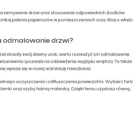
e przemywanie drzwi oraz stosowanie odpowiednich środków
nikaj palenia papierosów w pomieszczeniach oraz dbaj o właś
a odmalowanie drzwi?
zwi straciły swój dawny urok, warto rozważyć ich odmalowanie.
ebarwienia i pozwala na odświeżenie wyglądu wnętrza. To także
iej wpisze się w nową aranżację mieszkania.
nego oczyszczenia i odtłuszczenia powierzchni. Wybierz far
lamki oraz szyby taśmą malarską. Dzięki temu uzyskasz równą,