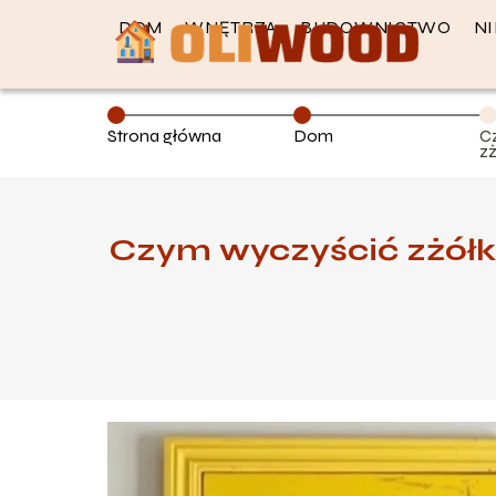
DOM
WNĘTRZA
BUDOWNICTWO
N
Strona główna
Dom
C
zż
s
p
Czym wyczyścić zżółk