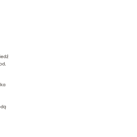
iedź
od,
lka
odą