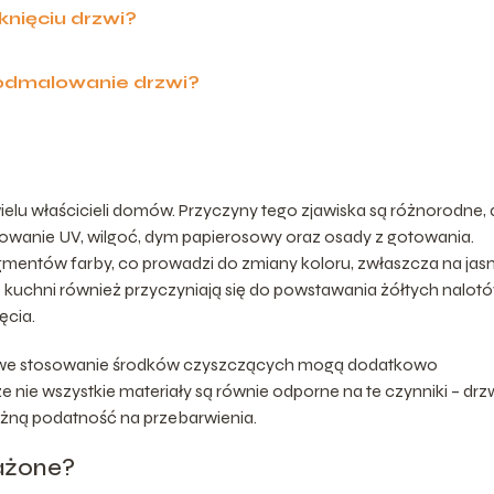
knięciu drzwi?
 odmalowanie drzwi?
wielu właścicieli domów. Przyczyny tego zjawiska są różnorodne, 
wanie UV, wilgoć, dym papierosowy oraz osady z gotowania.
gmentów farby, co prowadzi do zmiany koloru, zwłaszcza na jas
 kuchni również przyczyniają się do powstawania żółtych nalotó
ęcia.
aściwe stosowanie środków czyszczących mogą dodatkowo
e nie wszystkie materiały są równie odporne na te czynniki – drz
ną podatność na przebarwienia.
rażone?