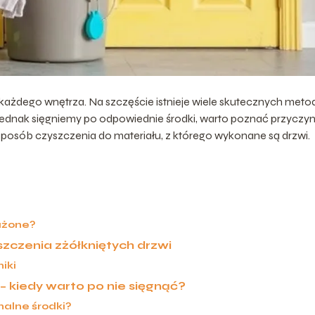
każdego wnętrza. Na szczęście istnieje wiele skutecznych metod
jednak sięgniemy po odpowiednie środki, warto poznać przyczy
posób czyszczenia do materiału, z którego wykonane są drzwi.
rażone?
czenia zżółkniętych drzwi
iki
– kiedy warto po nie sięgnąć?
nalne środki?