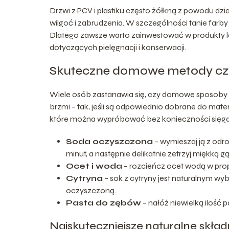
Drzwi z PCV i plastiku często żółkną z powodu dzi
wilgoć i zabrudzenia. W szczególności tanie farby 
Dlatego zawsze warto zainwestować w produkty l
dotyczących pielęgnacji i konserwacji.
Skuteczne domowe metody czys
Wiele osób zastanawia się, czy domowe sposoby 
brzmi – tak, jeśli są odpowiednio dobrane do mate
które można wypróbować bez konieczności sięgani
Soda oczyszczona
– wymieszaj ją z odro
minut, a następnie delikatnie zetrzyj miękką g
Ocet i woda
– rozcieńcz ocet wodą w propo
Cytryna
– sok z cytryny jest naturalnym w
oczyszczoną.
Pasta do zębów
– nałóż niewielką ilość p
Najskuteczniejsze naturalne składn