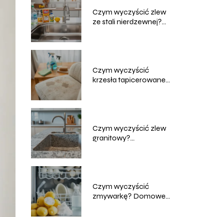
Czym wyczyścić zlew
ze stali nierdzewnej?
Skuteczne metody
Czym wyczyścić
krzesła tapicerowane?
Domowe sposoby na
czyszczenie
Czym wyczyścić zlew
granitowy?
Sprawdzone metody i
porady
Czym wyczyścić
zmywarkę? Domowe
sposoby na skuteczne
czyszczenie