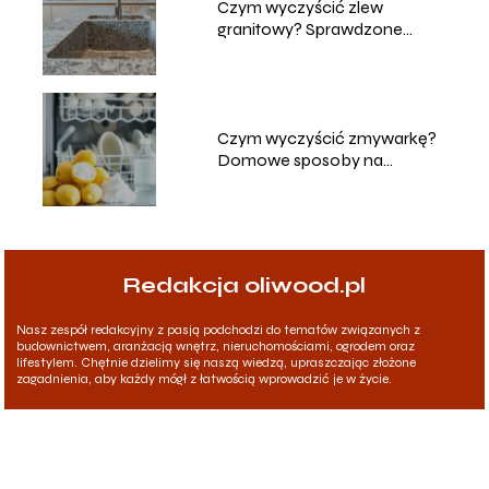
Czym wyczyścić zlew
granitowy? Sprawdzone
metody i porady
Czym wyczyścić zmywarkę?
Domowe sposoby na
skuteczne czyszczenie
Redakcja oliwood.pl
Nasz zespół redakcyjny z pasją podchodzi do tematów związanych z
budownictwem, aranżacją wnętrz, nieruchomościami, ogrodem oraz
lifestylem. Chętnie dzielimy się naszą wiedzą, upraszczając złożone
zagadnienia, aby każdy mógł z łatwością wprowadzić je w życie.