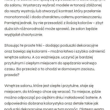
do salonu. Wystarczy wybrać modele w tonacji zbliżonej
do reszty wystroju lub stworzyć kontrast, który przełamie
monotonność i doda charakteru całemu pomieszczeniu.
Pamiętaj jednak, by nie przesadzić z ilością kolorów – zbyt
duża ich różnorodność może sprawić, że salon będzie
wyglądał chaotycznie.
Stosując te proste triki – dodając poduszki dekoracyjne
oraz bawiąc się kolorami – można łatwo i szybko odmienić
wnętrze salonu. A co ważniejsze, uczynić je bardziej
przytulnym i ciepłym miejscem do spędzania wolnego
czasu. Bo przecież o to chodzi w domowym zaciszu,
prawda?
Wnętrze salonu, które jest ciepłe i przytulne, staje się
miejscem, do którego chce się wracać. To miejsce, gdzie
można odpocząć po ciężkim dniu i naładować baterie. A
odpowiednio dobrana kolorystyka oraz detale takie jak
poduszki dekoracyjne mogą w tym pomóc. Dlatego warto