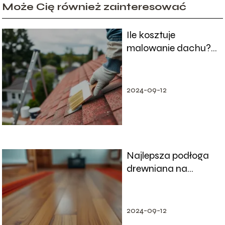
Może Cię również zainteresować
Ile kosztuje
malowanie dachu?
Przewodnik po
cenach i usługach
2024-09-12
Najlepsza podłoga
drewniana na
ogrzewanie
podłogowe – co
warto wiedzieć?
2024-09-12