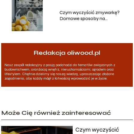
Czym wyczyścić zmywarkę?
Domowe sposoby na
skuteczne czyszczenie
Redakcja oliwood.pl
Nasz zespół redakcyjny z pasją podchodzi do tematów związanych z
budownictwem, aranżacją wnętrz, nieruchomościami, ogrodem oraz
lifestylem. Chętnie dzielimy się naszą wiedzą, upraszczając złożone
zagadnienia, aby każdy mógł z łatwością wprowadzić je w życie.
Może Cię również zainteresować
Czym wyczyścić