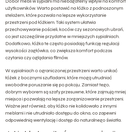
Dobór mebli w sypialni ma niebagatelny wpływ na komfort
użytkowników. Warto postawić na łóżko z podnoszonym
stelażem, które pozwala na lepsze wykorzystanie
przestrzeni pod łóżkiem. Taki system ułatwia
przechowywanie pościeli, koców czy sezonowych ubrań,
co jest szczególnie przydatne w mniejszych sypialniach.
Dodatkowo, łóżka te często posiadają funkcję regulacji
wysokości zagłówka, co zwiększa komfort podczas
czytania czy oglądania filmów.
W sypialniach o ograniczonej przestrzeni warto unikać
łóżek z bocznymi szufladami, które mogą utrudniać
swobodne poruszanie się po pokoju. Zamiast tego,
dobrym wyborem są szafy przesuwne, które zajmują mniej
miejsca i pozwalają na lepsze zorganizowanie przestrzeni.
Ważne jest również, aby łóżko nie kolidowało z innymi
meblami i nie utrudniało dostępu do okna, co zapewni
odpowiednią wentylację i dostęp do naturalnego światła.