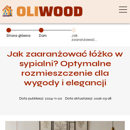
Strona główna
Dom
Jak
zaaranżować
łóżko w
sypialni?
Jak zaaranżować łóżko w
Optymalne
rozmieszczenie
dla wygody i
sypialni? Optymalne
elegancji
rozmieszczenie dla
wygody i elegancji
Data publikacji: 2024-11-20
Data aktualizacji: 2026-03-28