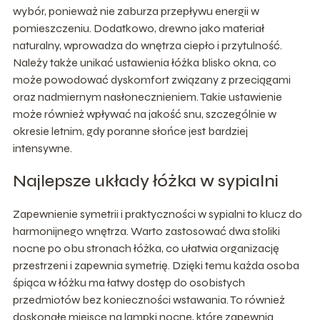
wybór, ponieważ nie zaburza przepływu energii w
pomieszczeniu. Dodatkowo, drewno jako materiał
naturalny, wprowadza do wnętrza ciepło i przytulność.
Należy także unikać ustawienia łóżka blisko okna, co
może powodować dyskomfort związany z przeciągami
oraz nadmiernym nasłonecznieniem. Takie ustawienie
może również wpływać na jakość snu, szczególnie w
okresie letnim, gdy poranne słońce jest bardziej
intensywne.
Najlepsze układy łóżka w sypialni
Zapewnienie symetrii i praktyczności w sypialni to klucz do
harmonijnego wnętrza. Warto zastosować dwa stoliki
nocne po obu stronach łóżka, co ułatwia organizację
przestrzeni i zapewnia symetrię. Dzięki temu każda osoba
śpiąca w łóżku ma łatwy dostęp do osobistych
przedmiotów bez konieczności wstawania. To również
doskonałe miejsce na lampki nocne, które zapewnią