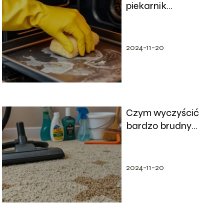
piekarnik
przypalony?
Sprawdzone metody
i porady
2024-11-20
Czym wyczyścić
bardzo brudny
dywan?
Sprawdzone metody
i porady
2024-11-20