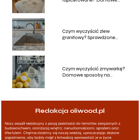
sposoby na czyszczenie
Czym wyczyścić zlew
granitowy? Sprawdzone
metody i porady
Czym wyczyścić zmywarkę?
Domowe sposoby na
skuteczne czyszczenie
Redakcja oliwood.pl
Nasz zespół redakcyjny z pasją podchodzi do tematów związanych z
budownictwem, aranżacją wnętrz, nieruchomościami, ogrodem oraz
lifestylem. Chętnie dzielimy się naszą wiedzą, upraszczając złożone
zagadnienia, aby każdy mógł z łatwością wprowadzić je w życie.