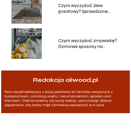
Czym wyczyścić zlew
granitowy? Sprawdzone
metody i porady
Czym wyczyścić zmywarkę?
Domowe sposoby na
skuteczne czyszczenie
Redakcja oliwood.pl
Nasz zespół redakcyjny z pasją podchodzi do tematów związanych z
budownictwem, aranżacją wnętrz, nieruchomościami, ogrodem oraz
lifestylem. Chętnie dzielimy się naszą wiedzą, upraszczając złożone
zagadnienia, aby każdy mógł z łatwością wprowadzić je w życie.