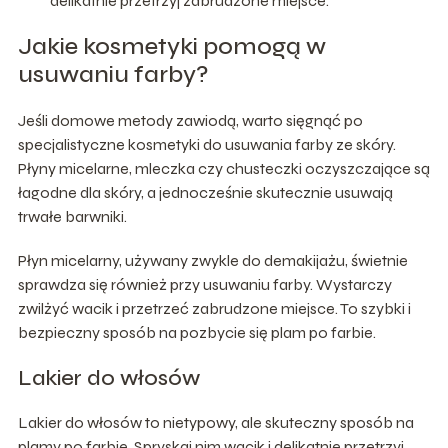
delikatnie przetrzyj zabrudzone miejsce.
Jakie kosmetyki pomogą w
usuwaniu farby?
Jeśli domowe metody zawiodą, warto sięgnąć po
specjalistyczne kosmetyki do usuwania farby ze skóry.
Płyny micelarne, mleczka czy chusteczki oczyszczające są
łagodne dla skóry, a jednocześnie skutecznie usuwają
trwałe barwniki.
Płyn micelarny, używany zwykle do demakijażu, świetnie
sprawdza się również przy usuwaniu farby. Wystarczy
zwilżyć wacik i przetrzeć zabrudzone miejsce. To szybki i
bezpieczny sposób na pozbycie się plam po farbie.
Lakier do włosów
Lakier do włosów to nietypowy, ale skuteczny sposób na
plamy po farbie. Spryskaj nim wacik i delikatnie przetrzyj