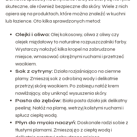
skuteczne, ale również bezpieczne dla skóry. Wiele z nich
opiera się na produktach, które można znaleźć w kuchni
lub łazience. Oto kilka sprawdzonych metod:
Olejki i oliwa:
Olej kokosowy, oliwa z oliwy czy
olejek migdałowy to naturalne rozpuszczalniki farby.
Wystarczy nałożyć kilka kropel na zabrudzone
miejsce, wmasować okrężnymi ruchami i przetrzeć
wacikiem.
Sok z cytryny:
Działa rozjaśniająco na ciemne
plamy. Zmieszaj sok z odrobiną wody i delikatnie
przetrzyj skórę wacikiem. Po zabiegu nałóż krem
nawilżający, aby uniknąć wysuszenia skóry.
Pasta do zębów:
Biała pasta działa jak delikatny
peeling. Nałóż na plamę, wetrzyj kolistymi ruchami i
spłucz ciepłą wodą.
Płyn do mycia naczyń:
Doskonale radzi sobie z
tłustymi plamami. Zmieszaj go z ciepłą wodą i