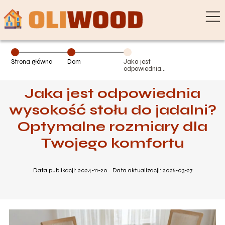
Strona główna
Dom
Jaka jest
odpowiednia
wysokość stołu
do jadalni?
Jaka jest odpowiednia
Optymalne
rozmiary dla
Twojego
wysokość stołu do jadalni?
komfortu
Optymalne rozmiary dla
Twojego komfortu
Data publikacji: 2024-11-20
Data aktualizacji: 2026-03-27