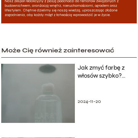
Nasz zespół redakcyjny z pasją podchodzi do tematów związanych z
budownictwem, aranżacją wnętrz, nieruchomościami, ogrodem oraz
lifestylem. Chętnie dzielimy się naszą wiedzą, upraszczając złożone
zagadnienia, aby każdy mógł z łatwością wprowadzić je w życie.
Może Cię również zainteresować
Jak zmyć farbę z
włosów szybko?
Sprawdzone metody
i porady
2024-11-20