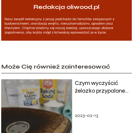
Redakcja oliwood.pl
Nasz zespół redakcyjny z pasją podchodzi do tematów związanych z
budownictwem, aranżacją wnętrz, nieruchomościami, ogrodem oraz
lifestylem. Chętnie dzielimy się naszą wiedzą, upraszczając złożone
zagadnienia, aby każdy mógł z łatwością wprowadzić je w życie.
Może Cię również zainteresować
Czym wyczyścić
żelazko przypalone?
Sprawdzone metody
i porady
2023-02-13