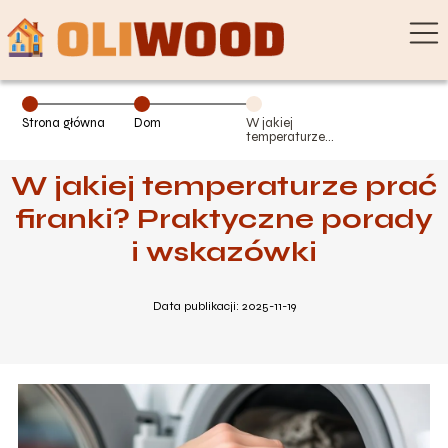
Strona główna
Dom
W jakiej
temperaturze
prać firanki?
Praktyczne
W jakiej temperaturze prać
porady i
wskazówki
firanki? Praktyczne porady
i wskazówki
Data publikacji: 2025-11-19