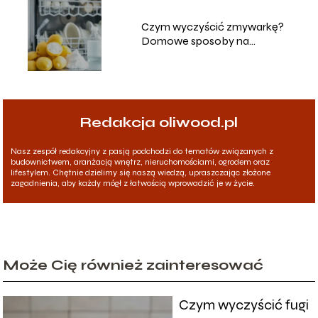
Czym wyczyścić zmywarkę?
Domowe sposoby na
skuteczne czyszczenie
Redakcja oliwood.pl
Nasz zespół redakcyjny z pasją podchodzi do tematów związanych z
budownictwem, aranżacją wnętrz, nieruchomościami, ogrodem oraz
lifestylem. Chętnie dzielimy się naszą wiedzą, upraszczając złożone
zagadnienia, aby każdy mógł z łatwością wprowadzić je w życie.
Może Cię również zainteresować
Czym wyczyścić fugi