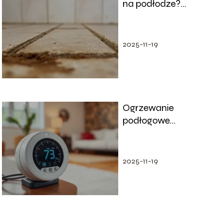
na podłodze?
Sprawdzone metody
i porady
2025-11-19
Ogrzewanie
podłogowe
elektryczne: koszty
miesięczne i
oszczędności
2025-11-19