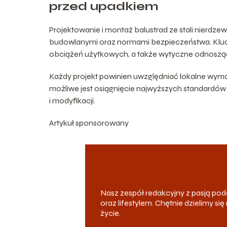
przed upadkiem
Projektowanie i montaż balustrad ze stali nierdz
budowlanymi oraz normami bezpieczeństwa. Klu
obciążeń użytkowych, a także wytyczne odnoszące
Każdy projekt powinien uwzględniać lokalne wyma
możliwe jest osiągnięcie najwyższych standardó
i modyfikacji.
Artykuł sponsorowany
Nasz zespół redakcyjny z pasją p
oraz lifestylem. Chętnie dzielimy s
życie.