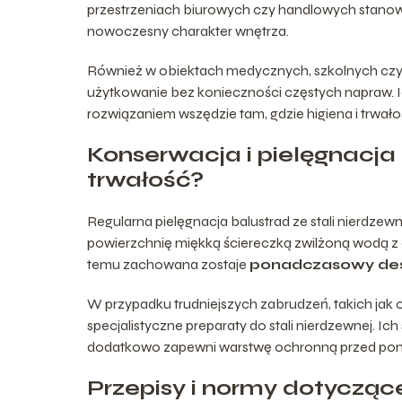
przestrzeniach biurowych czy handlowych stanowi
nowoczesny charakter wnętrza.
Również w obiektach medycznych, szkolnych czy
użytkowanie bez konieczności częstych napraw. Ic
rozwiązaniem wszędzie tam, gdzie higiena i trwał
Konserwacja i pielęgnacja 
trwałość?
Regularna pielęgnacja balustrad ze stali nierdz
powierzchnię miękką ściereczką zwilżoną wodą z d
temu zachowana zostaje
ponadczasowy de
W przypadku trudniejszych zabrudzeń, takich jak
specjalistyczne preparaty do stali nierdzewnej. Ic
dodatkowo zapewni warstwę ochronną przed pon
Przepisy i normy dotycząc