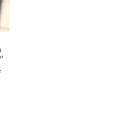
j
,
st
z