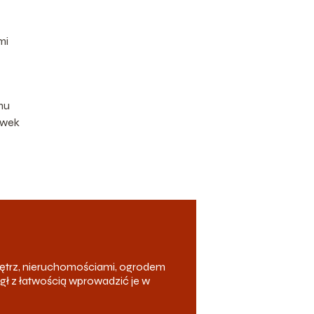
mi
mu
awek
ętrz, nieruchomościami, ogrodem
ógł z łatwością wprowadzić je w