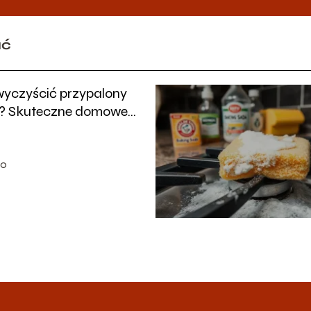
ać
yczyścić przypalony
? Skuteczne domowe
y
10