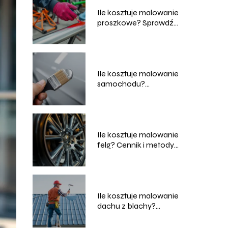
Ile kosztuje malowanie
proszkowe? Sprawdź
ceny i usługi
Ile kosztuje malowanie
samochodu?
Przewodnik po
cenach i usługach
Ile kosztuje malowanie
felg? Cennik i metody
malowania
Ile kosztuje malowanie
dachu z blachy?
Sprawdź aktualne
ceny!