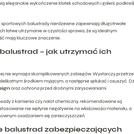
ą eleganckie wykończenie klatek schodowych i galerii, podkreś
 sportowych balustrady nierdzewne zapewniają długotrwałe
h łatwe utrzymanie w czystości sprawia, że są idealnym
ość mają kluczowe znaczenie.
balustrad – jak utrzymać ich
ewnej nie wymaga skomplikowanych zabiegów. Wystarczy przetrz
elikatnym środkiem myjącym, a następnie spłukać i osuszyć. Dz
sign
oraz ochrona przed drobnymi zarysowaniami.
 osady z kamienia czy nalot chemiczny, rekomendowane są
h stosowanie nie wpłynie negatywnie na właściwości materiału, a
ownym osadzaniem się zanieczyszczeń.
e balustrad zabezpieczających