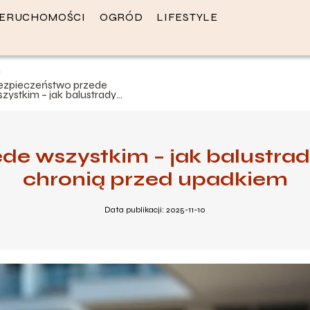
IERUCHOMOŚCI
OGRÓD
LIFESTYLE
ezpieczeństwo przede
zystkim – jak balustrady
 stali nierdzewnej chronią
rzed upadkiem
e wszystkim – jak balustrady
chronią przed upadkiem
Data publikacji: 2025-11-10