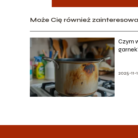
Może Cię również zainteresow
Czym w
garnek
sposob
2025-11-