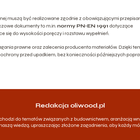
ewnej muszą być realizowane zgodnie z obowiązującymi przepisa
czowe dokumenty to m.in.
normy PN-EN 1991
dotyczące
 się do wysokości poręczy i rozstawu wypełnień.
gania prawne oraz zalecenia producenta materiałów. Dzięki te
w ochrony przed upadkiem, bez konieczności późniejszych popr
Redakcja oliwood.pl
odchodzi do tematów związanych z budownictwem, aranżacją wn
ię naszą wiedzą, upraszczając złożone zagadnienia, aby każdy m