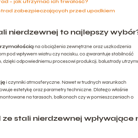
rad – jak utrzymać ich trwałość?
ustrad zabezpieczających przed upadkiem
li nierdzewnej to najlepszy wybór
rzymałością
na obciążenia zewnętrzne oraz uszkodzenia
iom pod wpływem wiatru czy nacisku, co gwarantuje stabilność
wo, dzięki odpowiedniemu procesowi produkcji, balustrady utrzym
ję
i czynniki atmosferyczne. Nawet w trudnych warunkach
wuje estetykę oraz parametry techniczne. Dlatego właśnie
e montowane na tarasach, balkonach czy w pomieszczeniach o
ze stali nierdzewnej wpływające 