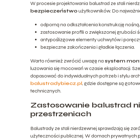
W procesie projektowania balustrad ze stali nier
bezpieczeństwo
użytkowników. Do najważnie
odporną na odkształcenia konstrukcję nośną,
zastosowanie profili o zwiększonej grubości ś
antypoślizgowe elementy uchwytów i poręczy
bezpieczne zakończenia i gładkie łączenia.
Warto również zwrócić uwagę na
system mon
luzowania się mocowań w czasie eksploatacji. Sz
dopasować do indywidualnych potrzeb i stylu arc
balustradybiecz.pl
, gdzie dostępne są gotow
technicznych.
Zastosowanie balustrad n
przestrzeniach
Balustrady ze stali nierdzewnej sprawdzają się za
użyteczności publicznej. W domach prywatnych pe