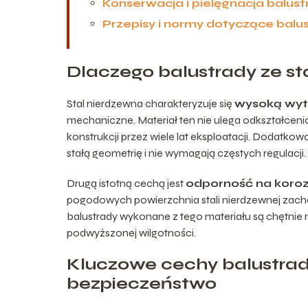
Konserwacja i pielęgnacja balust
Przepisy i normy dotyczące bal
Dlaczego balustrady ze sta
Stal nierdzewna charakteryzuje się
wysoką wyt
mechaniczne. Materiał ten nie ulega odkształcen
konstrukcji przez wiele lat eksploatacji. Dodatko
stałą geometrię i nie wymagają częstych regulacji.
Drugą istotną cechą jest
odporność na koroz
pogodowych powierzchnia stali nierdzewnej zacho
balustrady wykonane z tego materiału są chętni
podwyższonej wilgotności.
Kluczowe cechy balustrad 
bezpieczeństwo