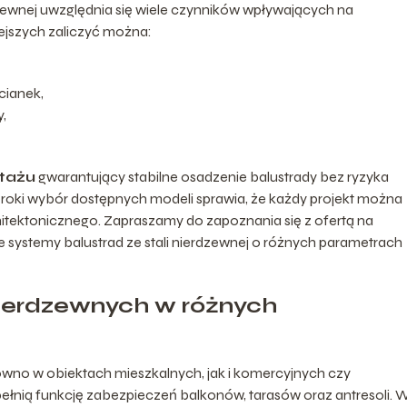
dzewnej uwzględnia się wiele czynników wpływających na
jszych zaliczyć można:
cianek,
,
tażu
gwarantujący stabilne osadzenie balustrady bez ryzyka
eroki wybór dostępnych modeli sprawia, że każdy projekt można
hitektonicznego. Zapraszamy do zapoznania się z ofertą na
e systemy balustrad ze stali nierdzewnej o różnych parametrach
ierdzewnych w różnych
równo w obiektach mieszkalnych, jak i komercyjnych czy
łnią funkcję zabezpieczeń balkonów, tarasów oraz antresoli. 