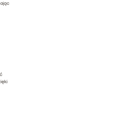
lając
eć
ięki