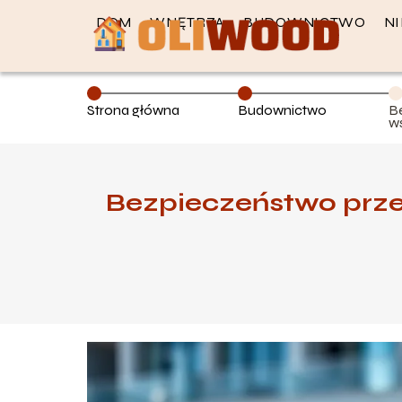
DOM
WNĘTRZA
BUDOWNICTWO
N
Strona główna
Budownictwo
B
ws
ze
p
Bezpieczeństwo przed