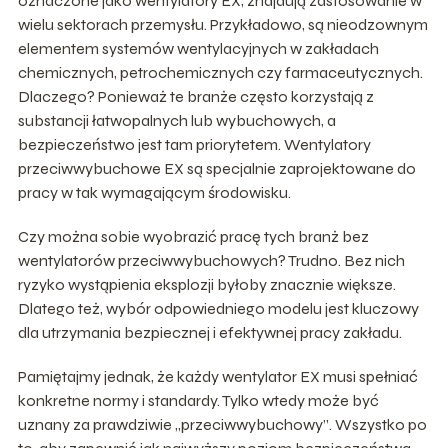
oznaczone jako wentylatory EX, znajdują zastosowanie w
wielu sektorach przemysłu. Przykładowo, są nieodzownym
elementem systemów wentylacyjnych w zakładach
chemicznych, petrochemicznych czy farmaceutycznych.
Dlaczego? Ponieważ te branże często korzystają z
substancji łatwopalnych lub wybuchowych, a
bezpieczeństwo jest tam priorytetem. Wentylatory
przeciwwybuchowe EX są specjalnie zaprojektowane do
pracy w tak wymagającym środowisku.
Czy można sobie wyobrazić pracę tych branż bez
wentylatorów przeciwwybuchowych? Trudno. Bez nich
ryzyko wystąpienia eksplozji byłoby znacznie większe.
Dlatego też, wybór odpowiedniego modelu jest kluczowy
dla utrzymania bezpiecznej i efektywnej pracy zakładu.
Pamiętajmy jednak, że każdy wentylator EX musi spełniać
konkretne normy i standardy. Tylko wtedy może być
uznany za prawdziwie „przeciwwybuchowy”. Wszystko po