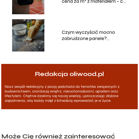
cena za m² z materiałem – co
warto wiedzieć?
Czym wyczyścić mocno
zabrudzone panele?
Skuteczne metody i porady
Redakcja oliwood.pl
Nasz zespół redakcyjny z pasją podchodzi do tematów związanych z
budownictwem, aranżacją wnętrz, nieruchomościami, ogrodem oraz
lifestylem. Chętnie dzielimy się naszą wiedzą, upraszczając złożone
zagadnienia, aby każdy mógł z łatwością wprowadzić je w życie.
Może Cię również zainteresować