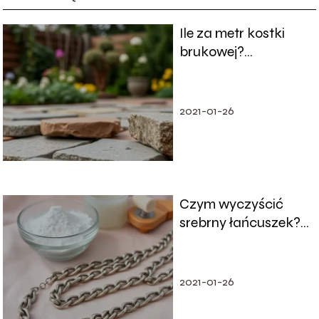
Ile za metr kostki
brukowej?
Przewodnik po
cenach i
materiałach
2021-01-26
Czym wyczyścić
srebrny łańcuszek?
Sprawdzone metody
i porady
2021-01-26