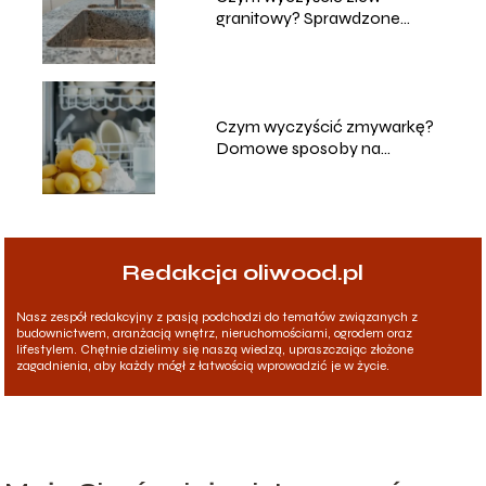
granitowy? Sprawdzone
metody i porady
Czym wyczyścić zmywarkę?
Domowe sposoby na
skuteczne czyszczenie
Redakcja oliwood.pl
Nasz zespół redakcyjny z pasją podchodzi do tematów związanych z
budownictwem, aranżacją wnętrz, nieruchomościami, ogrodem oraz
lifestylem. Chętnie dzielimy się naszą wiedzą, upraszczając złożone
zagadnienia, aby każdy mógł z łatwością wprowadzić je w życie.