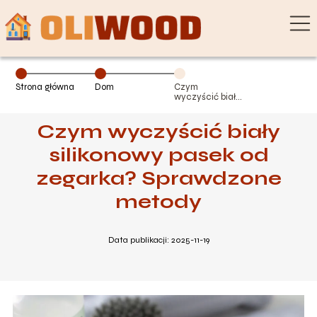
Strona główna
Dom
Czym
wyczyścić biały
silikonowy
pasek od
Czym wyczyścić biały
zegarka?
Sprawdzone
metody
silikonowy pasek od
zegarka? Sprawdzone
metody
Data publikacji: 2025-11-19