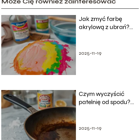
Może Cię również zainteresować
Jak zmyć farbę
akrylową z ubrań?
Skuteczne metody i
porady
2025-11-19
Czym wyczyścić
patelnię od spodu?
Praktyczne porady i
domowe sposoby
2025-11-19