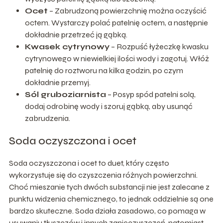
Ocet
– Zabrudzoną powierzchnię można oczyścić
octem. Wystarczy polać patelnię octem, a następnie
dokładnie przetrzeć ją gąbką.
Kwasek cytrynowy
– Rozpuść łyżeczkę kwasku
cytrynowego w niewielkiej ilości wody i zagotuj. Włóż
patelnię do roztworu na kilka godzin, po czym
dokładnie przemyj.
Sól gruboziarnista
– Posyp spód patelni solą,
dodaj odrobinę wody i szoruj gąbką, aby usunąć
zabrudzenia.
Soda oczyszczona i ocet
Soda oczyszczona i ocet to duet, który często
wykorzystuje się do czyszczenia różnych powierzchni.
Choć mieszanie tych dwóch substancji nie jest zalecane z
punktu widzenia chemicznego, to jednak oddzielnie są one
bardzo skuteczne. Soda działa zasadowo, co pomaga w
usuwaniu tłuszczów i innych zanieczyszczeń, natomiast