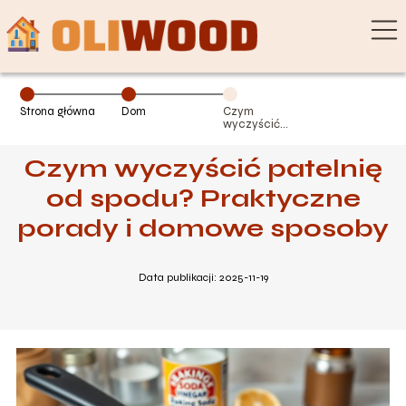
Strona główna
Dom
Czym
wyczyścić
patelnię od
spodu?
Czym wyczyścić patelnię
Praktyczne
porady i
domowe
od spodu? Praktyczne
sposoby
porady i domowe sposoby
Data publikacji: 2025-11-19