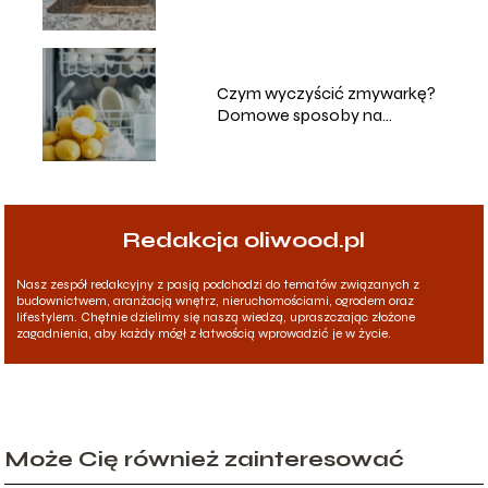
metody i porady
Czym wyczyścić zmywarkę?
Domowe sposoby na
skuteczne czyszczenie
Redakcja oliwood.pl
Nasz zespół redakcyjny z pasją podchodzi do tematów związanych z
budownictwem, aranżacją wnętrz, nieruchomościami, ogrodem oraz
lifestylem. Chętnie dzielimy się naszą wiedzą, upraszczając złożone
zagadnienia, aby każdy mógł z łatwością wprowadzić je w życie.
Może Cię również zainteresować