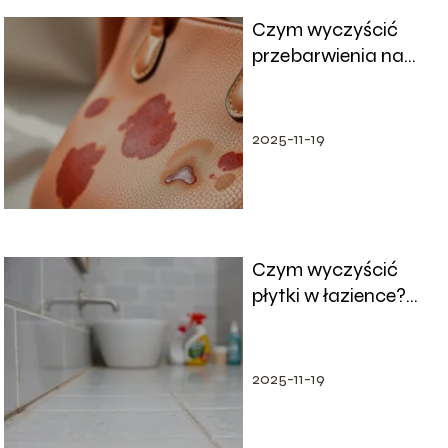
Czym wyczyścić
przebarwienia na
torebce?
Sprawdzone metody
i porady!
2025-11-19
Czym wyczyścić
płytki w łazience?
Najlepsze metody i
porady
2025-11-19