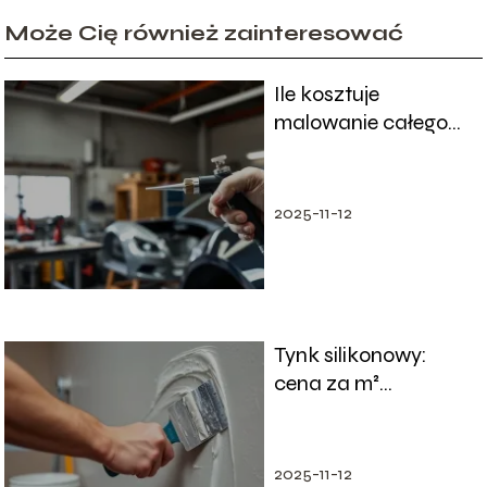
Może Cię również zainteresować
Ile kosztuje
malowanie całego
auta? Przewodnik
po cenach i procesie
2025-11-12
Tynk silikonowy:
cena za m²
robocizny i czynniki
wpływające na koszt
2025-11-12