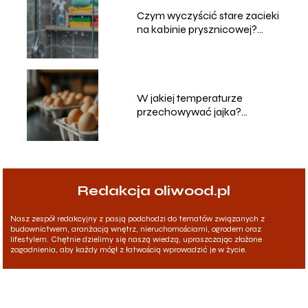
Czym wyczyścić stare zacieki
na kabinie prysznicowej?
Sprawdzone metody
W jakiej temperaturze
przechowywać jajka?
Praktyczne porady
Redakcja oliwood.pl
Nasz zespół redakcyjny z pasją podchodzi do tematów związanych z
budownictwem, aranżacją wnętrz, nieruchomościami, ogrodem oraz
lifestylem. Chętnie dzielimy się naszą wiedzą, upraszczając złożone
zagadnienia, aby każdy mógł z łatwością wprowadzić je w życie.