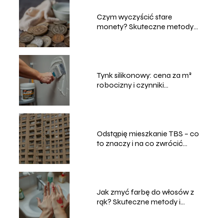
Czym wyczyścić stare
monety? Skuteczne metody i
porady
Tynk silikonowy: cena za m²
robocizny i czynniki
wpływające na koszt
Odstąpię mieszkanie TBS – co
to znaczy i na co zwrócić
uwagę?
Jak zmyć farbę do włosów z
rąk? Skuteczne metody i
porady