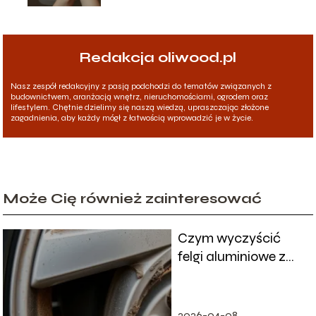
Redakcja oliwood.pl
Nasz zespół redakcyjny z pasją podchodzi do tematów związanych z
budownictwem, aranżacją wnętrz, nieruchomościami, ogrodem oraz
lifestylem. Chętnie dzielimy się naszą wiedzą, upraszczając złożone
zagadnienia, aby każdy mógł z łatwością wprowadzić je w życie.
Może Cię również zainteresować
Czym wyczyścić
felgi aluminiowe z
osadu? Najlepsze
metody i porady
2026-04-08