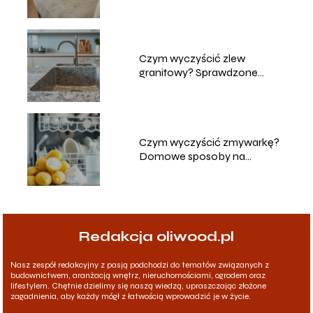
sposoby na czyszczenie
Czym wyczyścić zlew
granitowy? Sprawdzone
metody i porady
Czym wyczyścić zmywarkę?
Domowe sposoby na
skuteczne czyszczenie
Redakcja oliwood.pl
Nasz zespół redakcyjny z pasją podchodzi do tematów związanych z
budownictwem, aranżacją wnętrz, nieruchomościami, ogrodem oraz
lifestylem. Chętnie dzielimy się naszą wiedzą, upraszczając złożone
zagadnienia, aby każdy mógł z łatwością wprowadzić je w życie.