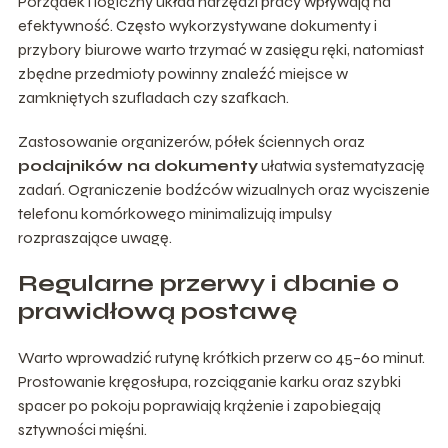
Porządek i logiczny układ narzędzi pracy wpływają na
efektywność. Często wykorzystywane dokumenty i
przybory biurowe warto trzymać w zasięgu ręki, natomiast
zbędne przedmioty powinny znaleźć miejsce w
zamkniętych szufladach czy szafkach.
Zastosowanie organizerów, półek ściennych oraz
podajników na dokumenty
ułatwia systematyzację
zadań. Ograniczenie bodźców wizualnych oraz wyciszenie
telefonu komórkowego minimalizują impulsy
rozpraszające uwagę.
Regularne przerwy i dbanie o
prawidłową postawę
Warto wprowadzić rutynę krótkich przerw co 45–60 minut.
Prostowanie kręgosłupa, rozciąganie karku oraz szybki
spacer po pokoju poprawiają krążenie i zapobiegają
sztywności mięśni.