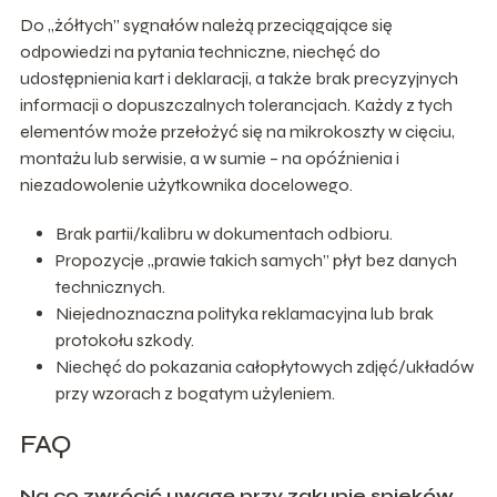
Do „żółtych” sygnałów należą przeciągające się
odpowiedzi na pytania techniczne, niechęć do
udostępnienia kart i deklaracji, a także brak precyzyjnych
informacji o dopuszczalnych tolerancjach. Każdy z tych
elementów może przełożyć się na mikrokoszty w cięciu,
montażu lub serwisie, a w sumie – na opóźnienia i
niezadowolenie użytkownika docelowego.
Brak partii/kalibru w dokumentach odbioru.
Propozycje „prawie takich samych” płyt bez danych
technicznych.
Niejednoznaczna polityka reklamacyjna lub brak
protokołu szkody.
Niechęć do pokazania całopłytowych zdjęć/układów
przy wzorach z bogatym użyleniem.
FAQ
Na co zwrócić uwagę przy zakupie spieków