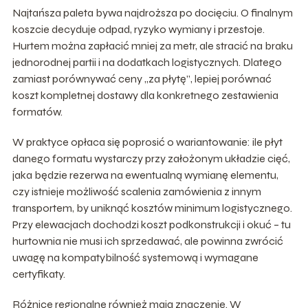
Najtańsza paleta bywa najdroższa po docięciu. O finalnym
koszcie decyduje odpad, ryzyko wymiany i przestoje.
Hurtem można zapłacić mniej za metr, ale stracić na braku
jednorodnej partii i na dodatkach logistycznych. Dlatego
zamiast porównywać ceny „za płytę”, lepiej porównać
koszt kompletnej dostawy dla konkretnego zestawienia
formatów.
W praktyce opłaca się poprosić o wariantowanie: ile płyt
danego formatu wystarczy przy założonym układzie cięć,
jaka będzie rezerwa na ewentualną wymianę elementu,
czy istnieje możliwość scalenia zamówienia z innym
transportem, by uniknąć kosztów minimum logistycznego.
Przy elewacjach dochodzi koszt podkonstrukcji i okuć – tu
hurtownia nie musi ich sprzedawać, ale powinna zwrócić
uwagę na kompatybilność systemową i wymagane
certyfikaty.
Różnice regionalne również mają znaczenie. W