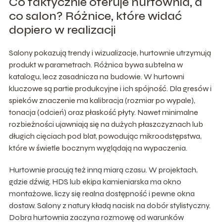
Co faktycznie oferuje hurtownia, a
co salon? Różnice, które widać
dopiero w realizacji
Salony pokazują trendy i wizualizacje, hurtownie utrzymują
produkt w parametrach. Różnica bywa subtelna w
katalogu, lecz zasadnicza na budowie. W hurtowni
kluczowe są partie produkcyjne i ich spójność. Dla gresów i
spieków znaczenie ma kalibracja (rozmiar po wypale),
tonacja (odcień) oraz płaskość płyty. Nawet minimalne
rozbieżności ujawniają się na dużych płaszczyznach lub
długich cięciach pod blat, powodując mikroodstępstwa,
które w świetle bocznym wyglądają na wypaczenia.
Hurtownie pracują też inną miarą czasu. W projektach,
gdzie dźwig, HDS lub ekipa kamieniarska ma okno
montażowe, liczy się realna dostępność i pewne okna
dostaw. Salony z natury kładą nacisk na dobór stylistyczny.
Dobra hurtownia zaczyna rozmowę od warunków