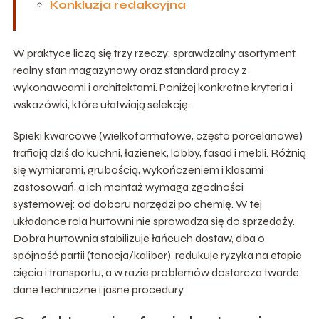
Konkluzja redakcyjna
W praktyce liczą się trzy rzeczy: sprawdzalny asortyment,
realny stan magazynowy oraz standard pracy z
wykonawcami i architektami. Poniżej konkretne kryteria i
wskazówki, które ułatwiają selekcję.
Spieki kwarcowe (wielkoformatowe, często porcelanowe)
trafiają dziś do kuchni, łazienek, lobby, fasad i mebli. Różnią
się wymiarami, grubością, wykończeniem i klasami
zastosowań, a ich montaż wymaga zgodności
systemowej: od doboru narzędzi po chemię. W tej
układance rola hurtowni nie sprowadza się do sprzedaży.
Dobra hurtownia stabilizuje łańcuch dostaw, dba o
spójność partii (tonacja/kaliber), redukuje ryzyka na etapie
cięcia i transportu, a w razie problemów dostarcza twarde
dane techniczne i jasne procedury.