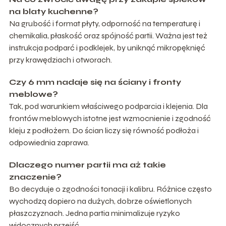
na blaty kuchenne?
Na grubość i format płyty, odporność na temperaturę i
chemikalia, płaskość oraz spójność partii. Ważna jest też
instrukcja podparć i podklejek, by uniknąć mikropęknięć
przy krawędziach i otworach.
Czy 6 mm nadaje się na ściany i fronty
meblowe?
Tak, pod warunkiem właściwego podparcia i klejenia. Dla
frontów meblowych istotne jest wzmocnienie i zgodność
kleju z podłożem. Do ścian liczy się równość podłoża i
odpowiednia zaprawa.
Dlaczego numer partii ma aż takie
znaczenie?
Bo decyduje o zgodności tonacji i kalibru. Różnice często
wychodzą dopiero na dużych, dobrze oświetlonych
płaszczyznach. Jedna partia minimalizuje ryzyko
widocznych przejść.