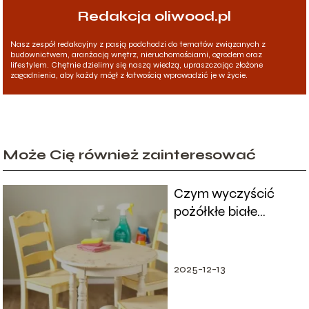
Redakcja oliwood.pl
Nasz zespół redakcyjny z pasją podchodzi do tematów związanych z
budownictwem, aranżacją wnętrz, nieruchomościami, ogrodem oraz
lifestylem. Chętnie dzielimy się naszą wiedzą, upraszczając złożone
zagadnienia, aby każdy mógł z łatwością wprowadzić je w życie.
Może Cię również zainteresować
Czym wyczyścić
pożółkłe białe
meble? Sprawdzone
metody i porady
2025-12-13