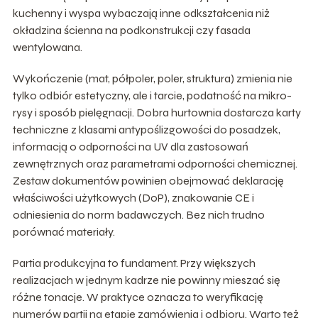
kuchenny i wyspa wybaczają inne odkształcenia niż
okładzina ścienna na podkonstrukcji czy fasada
wentylowana.
Wykończenie (mat, półpoler, poler, struktura) zmienia nie
tylko odbiór estetyczny, ale i tarcie, podatność na mikro-
rysy i sposób pielęgnacji. Dobra hurtownia dostarcza karty
techniczne z klasami antypoślizgowości do posadzek,
informacją o odporności na UV dla zastosowań
zewnętrznych oraz parametrami odporności chemicznej.
Zestaw dokumentów powinien obejmować deklarację
właściwości użytkowych (DoP), znakowanie CE i
odniesienia do norm badawczych. Bez nich trudno
porównać materiały.
Partia produkcyjna to fundament. Przy większych
realizacjach w jednym kadrze nie powinny mieszać się
różne tonacje. W praktyce oznacza to weryfikację
numerów partii na etapie zamówienia i odbioru. Warto też