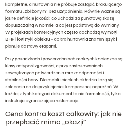
kompletne, a hurtownia nie próbuje zastąpić brakującego
formatu „zbliżonym” bez uzgodnienia. Równie ważne są
jasne definicje jakości: co uchodzi za punktową skazę
dopuszczalną w normie, a co jest podstawą do wymiany.
W projektach komercyjnych często dochodzą wymogi
BHP i logistyki obiektu – dobra hurtownia zna ten język i
planuje dostawy etapami.
Przy posadzkach i powierzchniach mokrych konieczne są
klasy antypoślizgowości, a przy zastosowaniach
zewnętrznych potwierdzenia mrozoodporności i
stabilności barw. Dla mebli i cienkich okładzin liczą się
zalecenia co do przyklejania i kompensacji naprężeń. W
każdej z tych kategorii dokument to nie formalność, tylko
instrukcja ograniczająca reklamacje.
Cena kontra koszt całkowity: jak nie
przepłacić mimo „okazji”