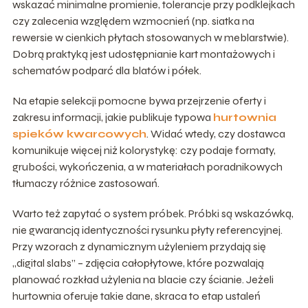
wskazać minimalne promienie, tolerancje przy podklejkach
czy zalecenia względem wzmocnień (np. siatka na
rewersie w cienkich płytach stosowanych w meblarstwie).
Dobrą praktyką jest udostępnianie kart montażowych i
schematów podparć dla blatów i półek.
Na etapie selekcji pomocne bywa przejrzenie oferty i
zakresu informacji, jakie publikuje typowa
hurtownia
spieków kwarcowych
. Widać wtedy, czy dostawca
komunikuje więcej niż kolorystykę: czy podaje formaty,
grubości, wykończenia, a w materiałach poradnikowych
tłumaczy różnice zastosowań.
Warto też zapytać o system próbek. Próbki są wskazówką,
nie gwarancją identyczności rysunku płyty referencyjnej.
Przy wzorach z dynamicznym użyleniem przydają się
„digital slabs” – zdjęcia całopłytowe, które pozwalają
planować rozkład użylenia na blacie czy ścianie. Jeżeli
hurtownia oferuje takie dane, skraca to etap ustaleń