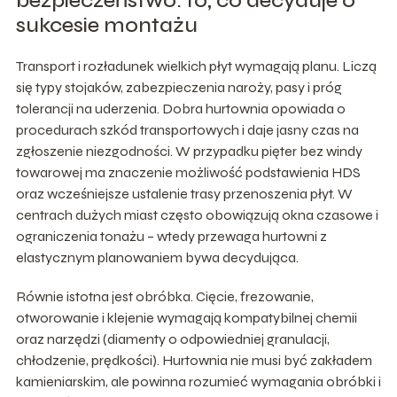
bezpieczeństwo: to, co decyduje o
sukcesie montażu
Transport i rozładunek wielkich płyt wymagają planu. Liczą
się typy stojaków, zabezpieczenia naroży, pasy i próg
tolerancji na uderzenia. Dobra hurtownia opowiada o
procedurach szkód transportowych i daje jasny czas na
zgłoszenie niezgodności. W przypadku pięter bez windy
towarowej ma znaczenie możliwość podstawienia HDS
oraz wcześniejsze ustalenie trasy przenoszenia płyt. W
centrach dużych miast często obowiązują okna czasowe i
ograniczenia tonażu – wtedy przewaga hurtowni z
elastycznym planowaniem bywa decydująca.
Równie istotna jest obróbka. Cięcie, frezowanie,
otworowanie i klejenie wymagają kompatybilnej chemii
oraz narzędzi (diamenty o odpowiedniej granulacji,
chłodzenie, prędkości). Hurtownia nie musi być zakładem
kamieniarskim, ale powinna rozumieć wymagania obróbki i