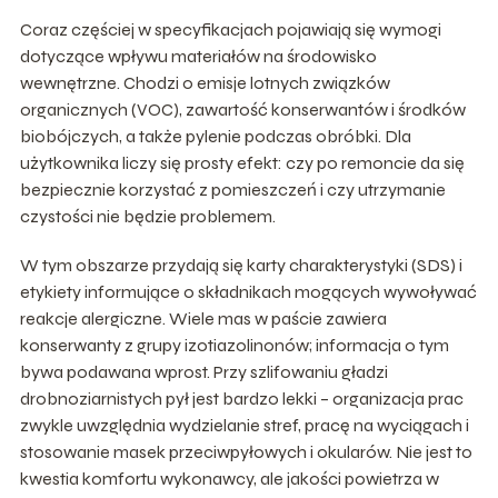
Coraz częściej w specyfikacjach pojawiają się wymogi
dotyczące wpływu materiałów na środowisko
wewnętrzne. Chodzi o emisje lotnych związków
organicznych (VOC), zawartość konserwantów i środków
biobójczych, a także pylenie podczas obróbki. Dla
użytkownika liczy się prosty efekt: czy po remoncie da się
bezpiecznie korzystać z pomieszczeń i czy utrzymanie
czystości nie będzie problemem.
W tym obszarze przydają się karty charakterystyki (SDS) i
etykiety informujące o składnikach mogących wywoływać
reakcje alergiczne. Wiele mas w paście zawiera
konserwanty z grupy izotiazolinonów; informacja o tym
bywa podawana wprost. Przy szlifowaniu gładzi
drobnoziarnistych pył jest bardzo lekki – organizacja prac
zwykle uwzględnia wydzielanie stref, pracę na wyciągach i
stosowanie masek przeciwpyłowych i okularów. Nie jest to
kwestia komfortu wykonawcy, ale jakości powietrza w