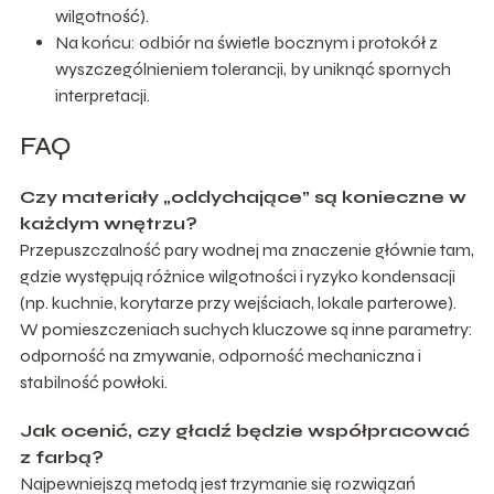
wilgotność).
Na końcu: odbiór na świetle bocznym i protokół z
wyszczególnieniem tolerancji, by uniknąć spornych
interpretacji.
FAQ
Czy materiały „oddychające” są konieczne w
każdym wnętrzu?
Przepuszczalność pary wodnej ma znaczenie głównie tam,
gdzie występują różnice wilgotności i ryzyko kondensacji
(np. kuchnie, korytarze przy wejściach, lokale parterowe).
W pomieszczeniach suchych kluczowe są inne parametry:
odporność na zmywanie, odporność mechaniczna i
stabilność powłoki.
Jak ocenić, czy gładź będzie współpracować
z farbą?
Najpewniejszą metodą jest trzymanie się rozwiązań