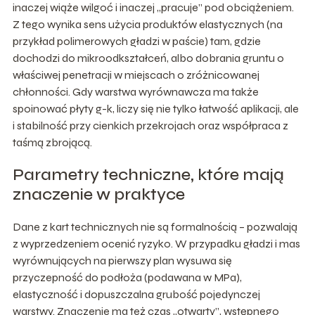
inaczej wiąże wilgoć i inaczej „pracuje” pod obciążeniem.
Z tego wynika sens użycia produktów elastycznych (na
przykład polimerowych gładzi w paście) tam, gdzie
dochodzi do mikroodkształceń, albo dobrania gruntu o
właściwej penetracji w miejscach o zróżnicowanej
chłonności. Gdy warstwa wyrównawcza ma także
spoinować płyty g-k, liczy się nie tylko łatwość aplikacji, ale
i stabilność przy cienkich przekrojach oraz współpraca z
taśmą zbrojącą.
Parametry techniczne, które mają
znaczenie w praktyce
Dane z kart technicznych nie są formalnością – pozwalają
z wyprzedzeniem ocenić ryzyko. W przypadku gładzi i mas
wyrównujących na pierwszy plan wysuwa się
przyczepność do podłoża (podawana w MPa),
elastyczność i dopuszczalna grubość pojedynczej
warstwy. Znaczenie ma też czas „otwarty”, wstępnego