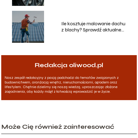
Ile kosztuje malowanie dachu
z blachy? Sprawdź aktualne
ceny!
Redakcja oliwood.pl
Nasz zespół redakcyjny z pasją podchodzi do tematów związanych z
budownictwem, aranżacją wnętrz, nieruchomościami, ogrodem oraz
lifestylem. Chętnie dzielimy się naszą wiedzą, upraszczając złożone
zagadnienia, aby każdy mógł z łatwością wprowadzić je w życie.
Może Cię również zainteresować