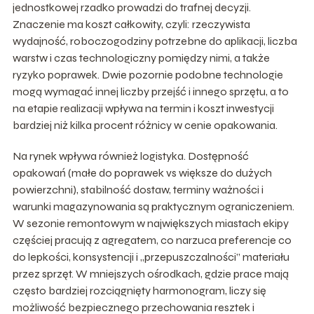
jednostkowej rzadko prowadzi do trafnej decyzji.
Znaczenie ma koszt całkowity, czyli: rzeczywista
wydajność, roboczogodziny potrzebne do aplikacji, liczba
warstw i czas technologiczny pomiędzy nimi, a także
ryzyko poprawek. Dwie pozornie podobne technologie
mogą wymagać innej liczby przejść i innego sprzętu, a to
na etapie realizacji wpływa na termin i koszt inwestycji
bardziej niż kilka procent różnicy w cenie opakowania.
Na rynek wpływa również logistyka. Dostępność
opakowań (małe do poprawek vs większe do dużych
powierzchni), stabilność dostaw, terminy ważności i
warunki magazynowania są praktycznym ograniczeniem.
W sezonie remontowym w największych miastach ekipy
częściej pracują z agregatem, co narzuca preferencje co
do lepkości, konsystencji i „przepuszczalności” materiału
przez sprzęt. W mniejszych ośrodkach, gdzie prace mają
często bardziej rozciągnięty harmonogram, liczy się
możliwość bezpiecznego przechowania resztek i