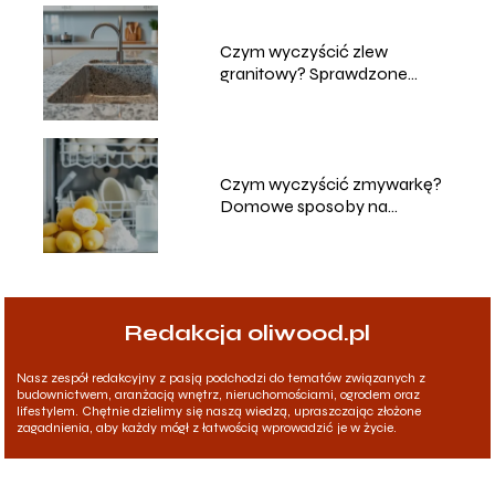
Czym wyczyścić zlew
granitowy? Sprawdzone
metody i porady
Czym wyczyścić zmywarkę?
Domowe sposoby na
skuteczne czyszczenie
Redakcja oliwood.pl
Nasz zespół redakcyjny z pasją podchodzi do tematów związanych z
budownictwem, aranżacją wnętrz, nieruchomościami, ogrodem oraz
lifestylem. Chętnie dzielimy się naszą wiedzą, upraszczając złożone
zagadnienia, aby każdy mógł z łatwością wprowadzić je w życie.