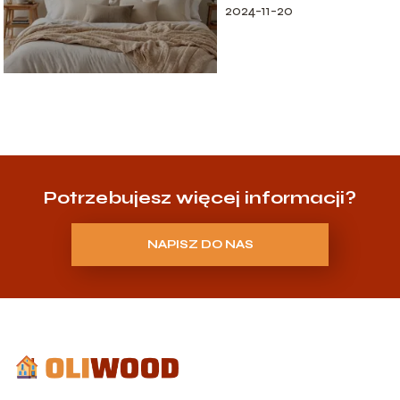
wygody i elegancji
2024-11-20
Potrzebujesz więcej informacji?
NAPISZ DO NAS