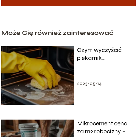
Może Cię również zainteresować
Czym wyczyścić
piekarnik
przypalony?
Sprawdzone metody
i porady
2023-05-14
Mikrocement cena
za m2 robocizny –