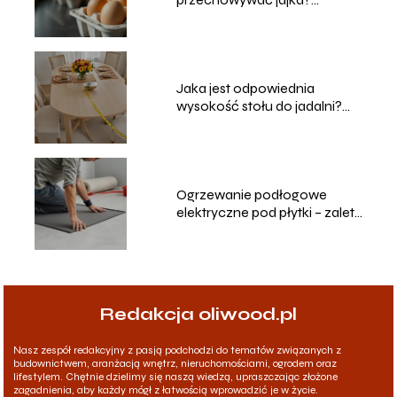
Praktyczne porady
Jaka jest odpowiednia
wysokość stołu do jadalni?
Optymalne rozmiary dla
Twojego komfortu
Ogrzewanie podłogowe
elektryczne pod płytki – zalety
i montaż
Redakcja oliwood.pl
Nasz zespół redakcyjny z pasją podchodzi do tematów związanych z
budownictwem, aranżacją wnętrz, nieruchomościami, ogrodem oraz
lifestylem. Chętnie dzielimy się naszą wiedzą, upraszczając złożone
zagadnienia, aby każdy mógł z łatwością wprowadzić je w życie.