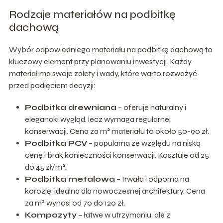
Rodzaje materiałów na podbitkę
dachową
Wybór odpowiedniego materiału na podbitkę dachową to
kluczowy element przy planowaniu inwestycji. Każdy
materiał ma swoje zalety i wady, które warto rozważyć
przed podjęciem decyzji:
Podbitka drewniana
– oferuje naturalny i
elegancki wygląd, lecz wymaga regularnej
konserwacji. Cena za m² materiału to około 50-90 zł.
Podbitka PCV
– popularna ze względu na niską
cenę i brak konieczności konserwacji. Kosztuje od 25
do 45 zł/m².
Podbitka metalowa
– trwała i odporna na
korozję, idealna dla nowoczesnej architektury. Cena
za m² wynosi od 70 do 120 zł.
Kompozyty
– łatwe w utrzymaniu, ale z