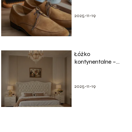
i porady
2025-11-19
Łóżko
kontynentalne –
czym jest?
Odmienności od
klasycznego
2025-11-19