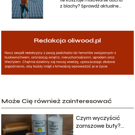
z blachy? Sprawdź aktualne
ceny!
Redakcja oliwood.pl
Nasz zespół redakcyjny z pasją podchodzi do tematów związanych z
budownictwem, aranżacją wnętrz, nieruchomościami, ogrodem oraz
lifestylem. Chętnie dzielimy się naszą wiedzą, upraszczając złożone
zagadnienia, aby każdy mógł z łatwością wprowadzić je w życie.
Może Cię również zainteresować
Czym wyczyścić
zamszowe buty?
Sprawdzone metody