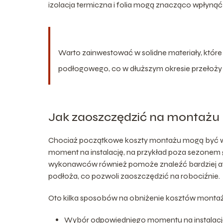
izolacja termiczna i folia mogą znacząco wpłynąć n
Warto zainwestować w solidne materiały, któr
podłogowego, co w dłuższym okresie przełoży s
Jak zaoszczędzić na montażu
Chociaż początkowe koszty montażu mogą być wys
moment na instalację, na przykład poza sezonem g
wykonawców również pomoże znaleźć bardziej at
podłoża, co pozwoli zaoszczędzić na robociźnie.
Oto kilka sposobów na obniżenie kosztów monta
Wybór odpowiedniego momentu na instalac