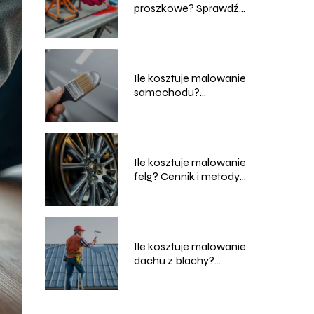
proszkowe? Sprawdź
ceny i usługi
Ile kosztuje malowanie
samochodu?
Przewodnik po
cenach i usługach
Ile kosztuje malowanie
felg? Cennik i metody
malowania
Ile kosztuje malowanie
dachu z blachy?
Sprawdź aktualne
ceny!