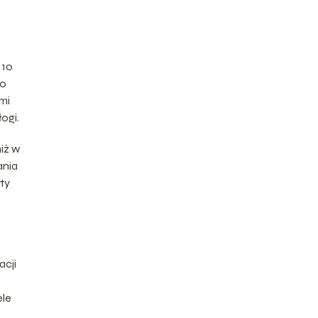
 10
to
mi
ogi.
iż w
ania
łty
acji
ele