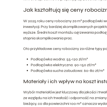
Jak kształtują się ceny roboci
W 2025 roku ceny robocizny za m² podłogówki wahają
inwestycji. Przy bardziej skomplikowanych projek
wyższe. Średni koszt montażu ogrzewania podłog
stopnia skomplikowania prac.
Oto przykładowe ceny robocizny za różne typy p
Podłogówka wodna: 55-120 zł/m²
Podłogówka elektryczna: 90-150 zł/m²
Podłogówka sucha zabudowa: 60-80 zł/m²
Materiały i ich wpływ na koszt insta
Wybór materiałów jest kluczowy dla jakości i trwał
ze względu na ich trwałość i odporność na zmiany 
bieżący, co dla powierzchni 100 m² oznacza wydat