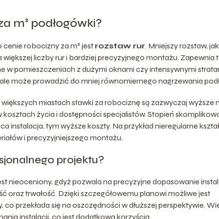
za m² podłogówki?
cenie robocizny za m² jest
rozstaw rur
. Mniejszy rozstaw, jak
iększej liczby rur i bardziej precyzyjnego montażu. Zapewnia 
otne w pomieszczeniach z dużymi oknami czy intensywnymi strata
ny, ale może prowadzić do mniej równomiernego nagrzewania podł
W większych miastach stawki za robociznę są zazwyczaj wyższe n
 kosztach życia i dostępności specjalistów. Stopień skomplikow
ca instalacja, tym wyższe koszty. Na przykład nieregularne kszta
łów i precyzyjniejszego montażu.
sjonalnego projektu?
st nieoceniony, gdyż pozwala na precyzyjne dopasowanie instal
ć oraz trwałość. Dzięki szczegółowemu planowi możliwe jest
 co przekłada się na oszczędności w dłuższej perspektywie. Wi
ania instalacji, co jest dodatkową korzyścią.