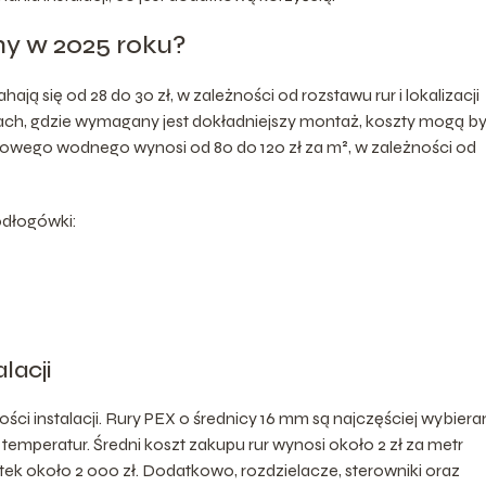
zny w 2025 roku?
 się od 28 do 30 zł, w zależności od rozstawu rur i lokalizacji
tach, gdzie wymagany jest dokładniejszy montaż, koszty mogą b
owego wodnego wynosi od 80 do 120 zł za m², w zależności od
odłogówki:
lacji
ości instalacji. Rury PEX o średnicy 16 mm są najczęściej wybier
temperatur. Średni koszt zakupu rur wynosi około 2 zł za metr
ek około 2 000 zł. Dodatkowo, rozdzielacze, sterowniki oraz