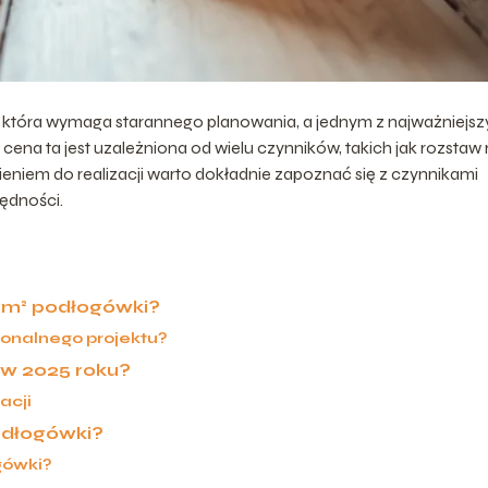
, która wymaga starannego planowania, a jednym z najważniejs
ena ta jest uzależniona od wielu czynników, takich jak rozstaw r
pieniem do realizacji warto dokładnie zapoznać się z czynnikami
ędności.
 m² podłogówki?
jonalnego projektu?
y w 2025 roku?
acji
odłogówki?
gówki?