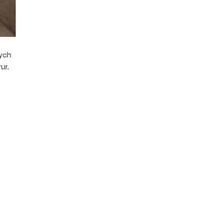
zych
ur,