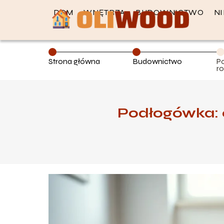
DOM
WNĘTRZA
BUDOWNICTWO
N
Strona główna
Budownictwo
P
r
w
Podłogówka: 