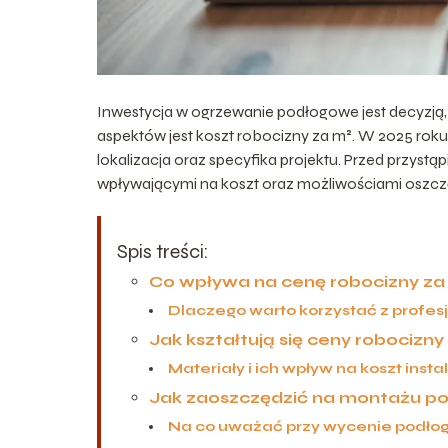
Inwestycja w ogrzewanie podłogowe jest decyzją
aspektów jest koszt robocizny za m². W 2025 roku c
lokalizacja oraz specyfika projektu. Przed przystą
wpływającymi na koszt oraz możliwościami oszcz
Spis treści:
Co wpływa na cenę robocizny za
Dlaczego warto korzystać z profes
Jak kształtują się ceny robocizn
Materiały i ich wpływ na koszt instal
Jak zaoszczędzić na montażu p
Na co uważać przy wycenie podło