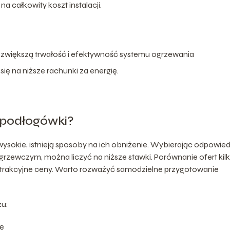
a całkowity koszt instalacji.
e zwiększą trwałość i efektywność systemu ogrzewania
ię na niższe rachunki za energię.
 podłogówki?
okie, istnieją sposoby na ich obniżenie. Wybierając odpowied
rzewczym, można liczyć na niższe stawki. Porównanie ofert kil
rakcyjne ceny. Warto rozważyć samodzielne przygotowanie
żu:
ję