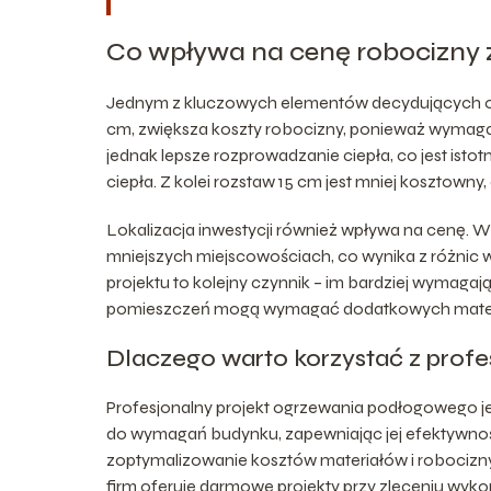
Co wpływa na cenę robocizny 
Jednym z kluczowych elementów decydujących o 
cm, zwiększa koszty robocizny, ponieważ wymaga w
jednak lepsze rozprowadzanie ciepła, co jest ist
ciepła. Z kolei rozstaw 15 cm jest mniej kosztow
Lokalizacja inwestycji również wpływa na cenę. 
mniejszych miejscowościach, co wynika z różnic w
projektu to kolejny czynnik – im bardziej wymagają
pomieszczeń mogą wymagać dodatkowych materia
Dlaczego warto korzystać z profe
Profesjonalny projekt ogrzewania podłogowego je
do wymagań budynku, zapewniając jej efektywnoś
zoptymalizowanie kosztów materiałów i robocizny,
firm oferuje darmowe projekty przy zleceniu wykon