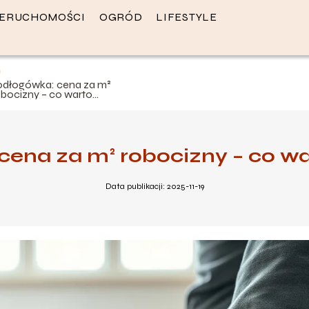
IERUCHOMOŚCI
OGRÓD
LIFESTYLE
odłogówka: cena za m²
obocizny – co warto
iedzieć?
cena za m² robocizny – co wa
Data publikacji: 2025-11-19