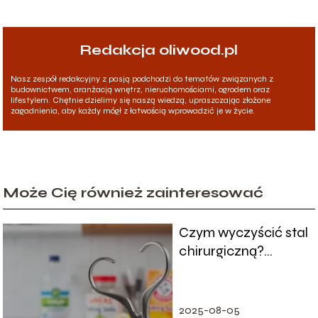
Redakcja oliwood.pl
Nasz zespół redakcyjny z pasją podchodzi do tematów związanych z
budownictwem, aranżacją wnętrz, nieruchomościami, ogrodem oraz
lifestylem. Chętnie dzielimy się naszą wiedzą, upraszczając złożone
zagadnienia, aby każdy mógł z łatwością wprowadzić je w życie.
Może Cię również zainteresować
Czym wyczyścić stal
chirurgiczną?
Skuteczne domowe
sposoby
2025-08-05