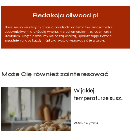
Redakcja oliwood.pl
Nasz zespół redakcyjny z pasją podchodzi do tematów związanych z
budownictwem, aranżacją wnętrz, nieruchomościami, ogrodem oraz
lifestylem. Chętnie dzielimy się naszą wiedzą, upraszczając złożone
zagadnienia, aby każdy mógł z łatwością wprowadzić je w życie.
Może Cię również zainteresować
W jakiej
temperaturze suszyć
grzyby? Praktyczne
porady
2022-07-20