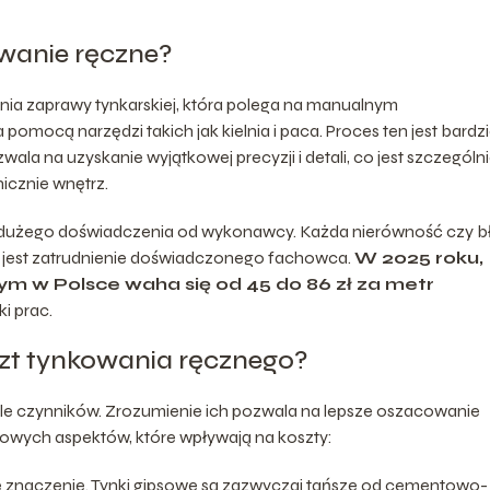
owanie ręczne?
ia zaprawy tynkarskiej, która polega na manualnym
omocą narzędzi takich jak kielnia i paca. Proces ten jest bardzi
a na uzyskanie wyjątkowej precyzji i detali, co jest szczególn
icznie wnętrz.
 dużego doświadczenia od wykonawcy. Każda nierówność czy b
ne jest zatrudnienie doświadczonego fachowca.
W 2025 roku,
ym w Polsce waha się od 45 do 86 zł za metr
ki prac.
szt tynkowania ręcznego?
e czynników. Zrozumienie ich pozwala na lepsze oszacowanie
owych aspektów, które wpływają na koszty:
 znaczenie. Tynki gipsowe są zazwyczaj tańsze od cementowo-