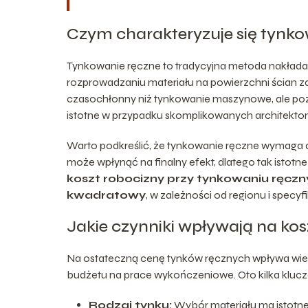
Czym charakteryzuje się tynk
Tynkowanie ręczne to tradycyjna metoda nakładan
rozprowadzaniu materiału na powierzchni ścian za p
czasochłonny niż tynkowanie maszynowe, ale pozwal
istotne w przypadku skomplikowanych architekton
Warto podkreślić, że tynkowanie ręczne wymaga
może wpłynąć na finalny efekt, dlatego tak istot
koszt robocizny przy tynkowaniu ręczn
kwadratowy
, w zależności od regionu i specyfi
Jakie czynniki wpływają na ko
Na ostateczną cenę tynków ręcznych wpływa wiel
budżetu na prace wykończeniowe. Oto kilka klucz
Rodzaj tynku:
Wybór materiału ma istotne