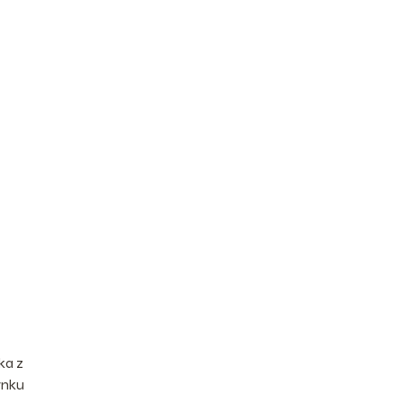
ka z
ynku