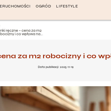
IERUCHOMOŚCI
OGRÓD
LIFESTYLE
ynki ręczne – cena za m2
obocizny i co wpływa na
oszty?
cena za m2 robocizny i co w
Data publikacji: 2025-11-19