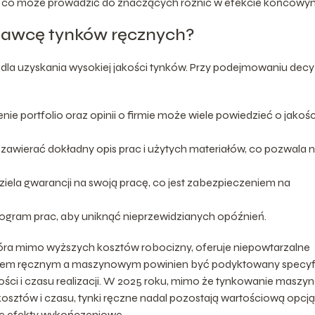
a, co może prowadzić do znaczących różnic w efekcie końcowy
nawcę tynków ręcznych?
a uzyskania wysokiej jakości tynków. Przy podejmowaniu decyz
ie portfolio oraz opinii o firmie może wiele powiedzieć o jakości
zawierać dokładny opis prac i użytych materiałów, co pozwala 
iela gwarancji na swoją pracę, co jest zabezpieczeniem na
gram prac, aby uniknąć nieprzewidzianych opóźnień.
ra mimo wyższych kosztów robocizny, oferuje niepowtarzalne
iem ręcznym a maszynowym powinien być podyktowany specyf
ości i czasu realizacji. W 2025 roku, mimo że tynkowanie masz
osztów i czasu, tynki ręczne nadal pozostają wartościową opcją
lne efekty wykończeniowe.