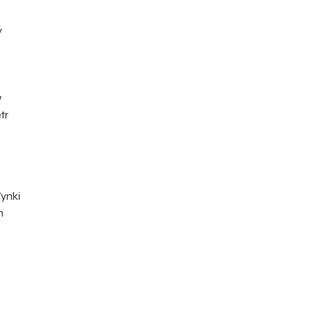
y
w
tr
ynki
h