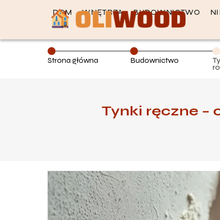
DOM
WNĘTRZA
BUDOWNICTWO
N
Strona główna
Budownictwo
T
r
k
Tynki ręczne – 