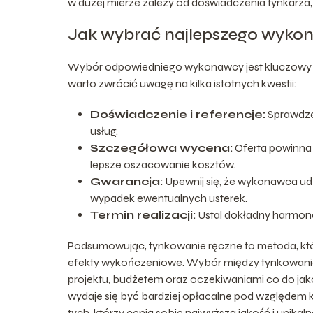
w dużej mierze zależy od doświadczenia tynkarz
Jak wybrać najlepszego wyko
Wybór odpowiedniego wykonawcy jest kluczowy dl
warto zwrócić uwagę na kilka istotnych kwestii:
Doświadczenie i referencje:
Sprawdzen
usług.
Szczegółowa wycena:
Oferta powinna 
lepsze oszacowanie kosztów.
Gwarancja:
Upewnij się, że wykonawca udz
wypadek ewentualnych usterek.
Termin realizacji:
Ustal dokładny harmono
Podsumowując, tynkowanie ręczne to metoda, któ
efekty wykończeniowe. Wybór między tynkowan
projektu, budżetem oraz oczekiwaniami co do jak
wydaje się być bardziej opłacalne pod względem k
tych, którzy cenią sobie najwyższą jakość i unika