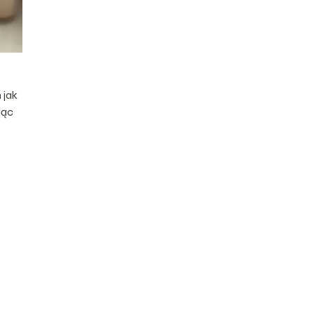
 jak
jąc