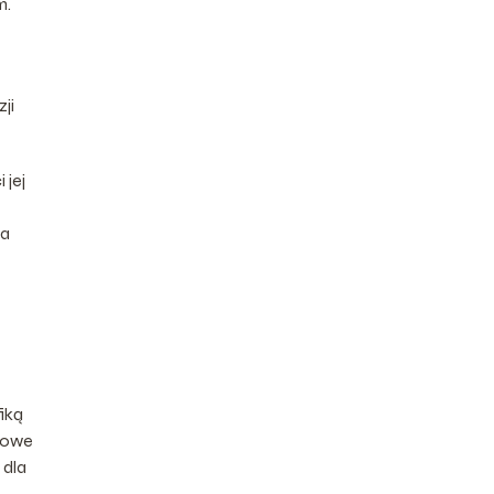
m.
ji
 jej
na
iką
ynowe
 dla