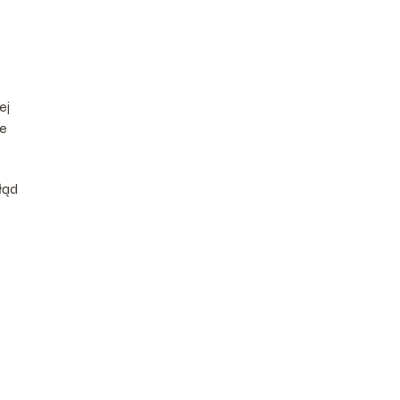
ej
ie
łąd