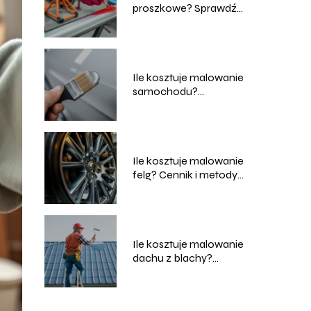
proszkowe? Sprawdź
ceny i usługi
Ile kosztuje malowanie
samochodu?
Przewodnik po
cenach i usługach
Ile kosztuje malowanie
felg? Cennik i metody
malowania
Ile kosztuje malowanie
dachu z blachy?
Sprawdź aktualne
ceny!