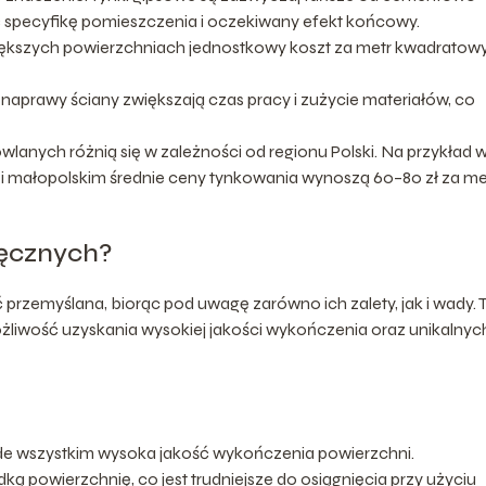
 specyfikę pomieszczenia i oczekiwany efekt końcowy.
ększych powierzchniach jednostkowy koszt za metr kwadratow
aprawy ściany zwiększają czas pracy i zużycie materiałów, co
lanych różnią się w zależności od regionu Polski. Na przykład 
 małopolskim średnie ceny tynkowania wynoszą 60–80 zł za me
ręcznych?
rzemyślana, biorąc pod uwagę zarówno ich zalety, jak i wady. T
żliwość uzyskania wysokiej jakości wykończenia oraz unikalnyc
de wszystkim wysoka jakość wykończenia powierzchni.
ą powierzchnię, co jest trudniejsze do osiągnięcia przy użyciu