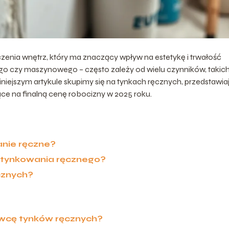
nia wnętrz, który ma znaczący wpływ na estetykę i trwałość
o czy maszynowego – często zależy od wielu czynników, takich
 niniejszym artykule skupimy się na tynkach ręcznych, przedstawia
ące na finalną cenę robocizny w 2025 roku.
anie ręczne?
t tynkowania ręcznego?
cznych?
wcę tynków ręcznych?