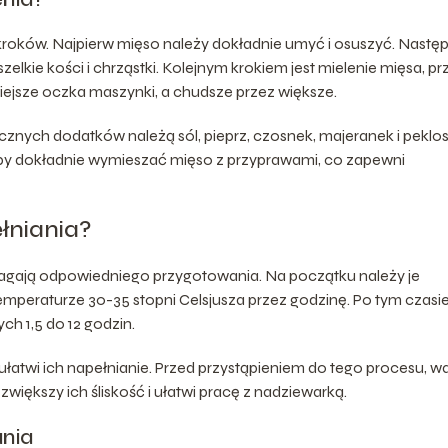
oków. Najpierw mięso należy dokładnie umyć i osuszyć. Następ
elkie kości i chrząstki. Kolejnym krokiem jest mielenie mięsa, pr
niejsze oczka maszynki, a chudsze przez większe.
cznych dodatków należą sól, pieprz, czosnek, majeranek i peklos
 aby dokładnie wymieszać mięso z przyprawami, co zapewni
łniania?
magają odpowiedniego przygotowania. Na początku należy je
emperaturze 30-35 stopni Celsjusza przez godzinę. Po tym czasi
ch 1,5 do 12 godzin.
ułatwi ich napełnianie. Przed przystąpieniem do tego procesu, w
większy ich śliskość i ułatwi pracę z nadziewarką.
nia