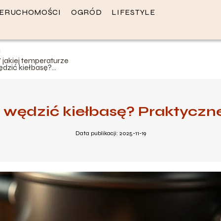
IERUCHOMOŚCI
OGRÓD
LIFESTYLE
 jakiej temperaturze
ędzić kiełbasę?
raktyczne porady dla
makoszy
e wędzić kiełbasę? Praktyczn
Data publikacji: 2025-11-19