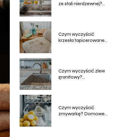
ze stali nierdzewnej?
Skuteczne metody
Czym wyczyścić
krzesła tapicerowane?
Domowe sposoby na
czyszczenie
Czym wyczyścić zlew
granitowy?
Sprawdzone metody i
porady
Czym wyczyścić
zmywarkę? Domowe
sposoby na skuteczne
czyszczenie