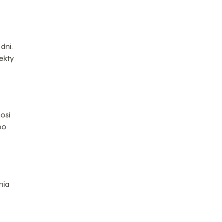
dni.
ekty
osi
po
nia