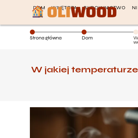
DOM
WNĘTRZA
BUDOWNICTWO
N
Strona główna
Dom
W
w
P
s
W jakiej temperaturz