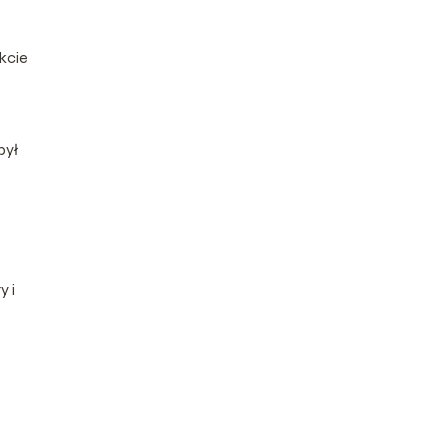
kcie
był
y i