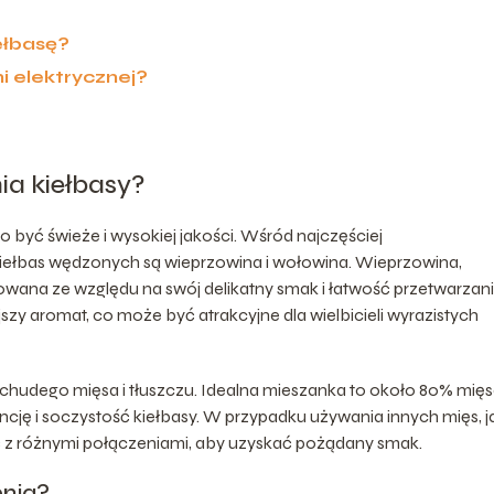
ełbasę?
 elektrycznej?
a kiełbasy?
o być świeże i wysokiej jakości. Wśród najczęściej
iełbas wędzonych są wieprzowina i wołowina. Wieprzowina,
rowana ze względu na swój delikatny smak i łatwość przetwarzani
zy aromat, co może być atrakcyjne dla wielbicieli wyrazistych
hudego mięsa i tłuszczu. Idealna mieszanka to około 80% mięsa
ję i soczystość kiełbasy. W przypadku używania innych mięs, j
 z różnymi połączeniami, aby uzyskać pożądany smak.
nia?