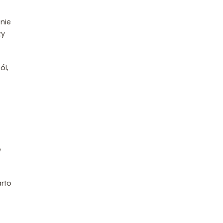
nie
zy
ól,
e
arto