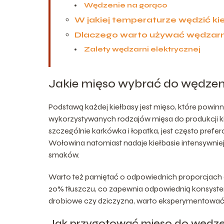
Wędzenie na gorąco
W jakiej temperaturze wędzić ki
Dlaczego warto używać wędzarni
Zalety wędzarni elektrycznej
Jakie mięso wybrać do wędzeni
Podstawą każdej kiełbasy jest mięso, które powinn
wykorzystywanych rodzajów mięsa do produkcji k
szczególnie karkówka i łopatka, jest często prefe
Wołowina natomiast nadaje kiełbasie intensywniejs
smaków.
Warto też pamiętać o odpowiednich proporcjach c
20% tłuszczu, co zapewnia odpowiednią konsystenc
drobiowe czy dziczyzna, warto eksperymentować
Jak przygotować mięso do wędze