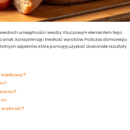
wiednich umiejętności i wiedzy. Kluczowym elementem tego
 na smak, konsystencję i trwałość wyrobów. Podczas domowego
stotnych aspektów, które pomogą uzyskać doskonałe rezultaty.
 kiełbasy?
ia?
niania?
nia
ą wybrać?