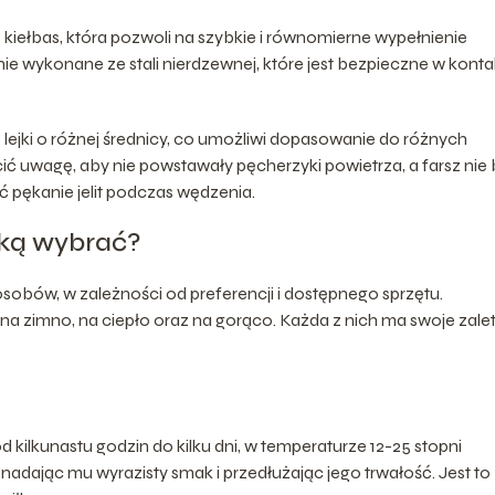
o kiełbas, która pozwoli na szybkie i równomierne wypełnienie
 wykonane ze stali nierdzewnej, które jest bezpieczne w konta
ejki o różnej średnicy, co umożliwi dopasowanie do różnych
cić uwagę, aby nie powstawały pęcherzyki powietrza, a farsz nie 
pękanie jelit podczas wędzenia.
aką wybrać?
obów, w zależności od preferencji i dostępnego sprzętu.
 zimno, na ciepło oraz na gorąco. Każda z nich ma swoje zalet
kilkunastu godzin do kilku dni, w temperaturze 12-25 stopni
nadając mu wyrazisty smak i przedłużając jego trwałość. Jest to