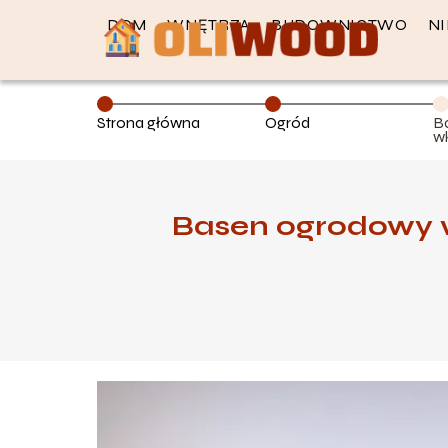
DOM
WNĘTRZA
BUDOWNICTWO
N
Strona główna
Ogród
B
w
p
w
Basen ogrodowy w