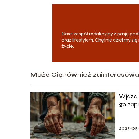
Nasz zespół redakcyjny z pasją p
oraz lifestylem. Chętnie dzielimy s
życie.
Może Cię również zainteresow
Wjazd z
go zap
2023-05