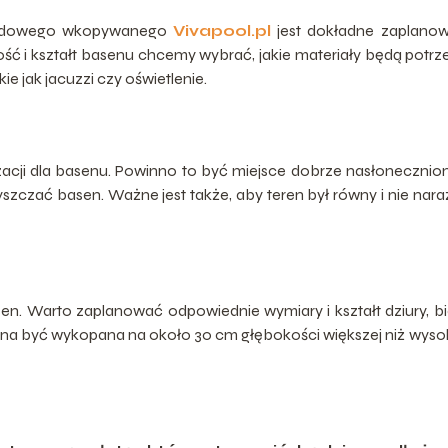
rodowego wkopywanego
Vivapool.pl
jest dokładne zaplanow
kość i kształt basenu chcemy wybrać, jakie materiały będą potr
 jak jacuzzi czy oświetlenie.
zacji dla basenu. Powinno to być miejsce dobrze nasłonecznion
yszczać basen. Ważne jest także, aby teren był równy i nie nar
en. Warto zaplanować odpowiednie wymiary i kształt dziury, b
inna być wykopana na około 30 cm głębokości większej niż wys