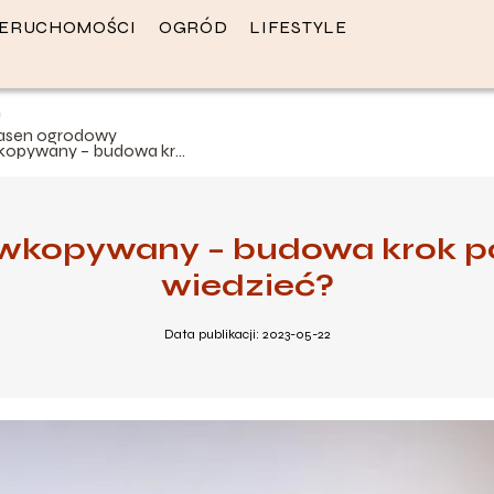
IERUCHOMOŚCI
OGRÓD
LIFESTYLE
asen ogrodowy
kopywany – budowa krok
o kroku – co warto
iedzieć?
kopywany – budowa krok po
wiedzieć?
Data publikacji: 2023-05-22