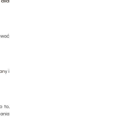
 dla
tować
any i
 to,
zania