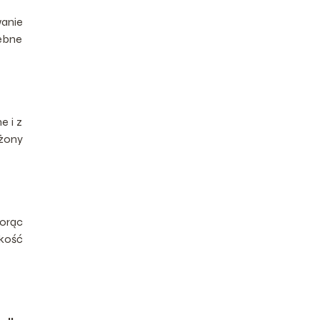
anie
zebne
e i z
ażony
iorąc
okość