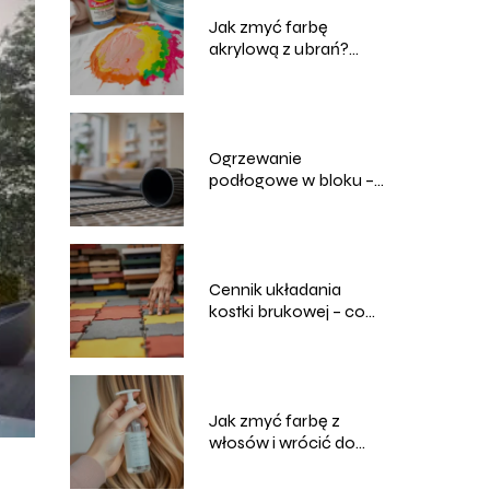
Jak zmyć farbę
akrylową z ubrań?
Skuteczne metody i
porady
Ogrzewanie
podłogowe w bloku –
co warto wiedzieć
przed instalacją?
Cennik układania
kostki brukowej – co
warto wiedzieć?
Jak zmyć farbę z
włosów i wrócić do
naturalnego koloru?