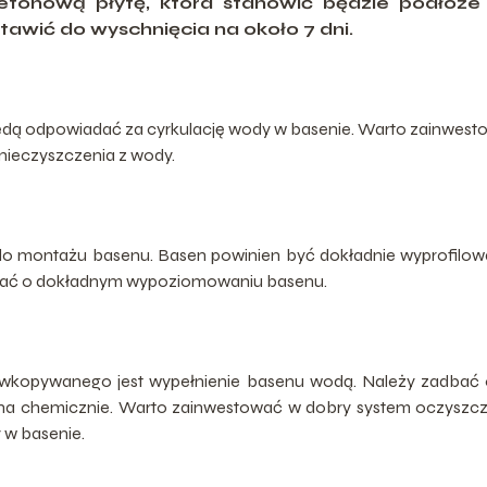
etonową płytę, która stanowić będzie podłoże
tawić do wyschnięcia na około 7 dni.
e będą odpowiadać za cyrkulację wody w basenie. Warto zainwes
anieczyszczenia z wody.
 do montażu basenu. Basen powinien być dokładnie wyprofilow
ętać o dokładnym wypoziomowaniu basenu.
opywanego jest wypełnienie basenu wodą. Należy zadbać o
ana chemicznie. Warto zainwestować w dobry system oczyszc
 w basenie.