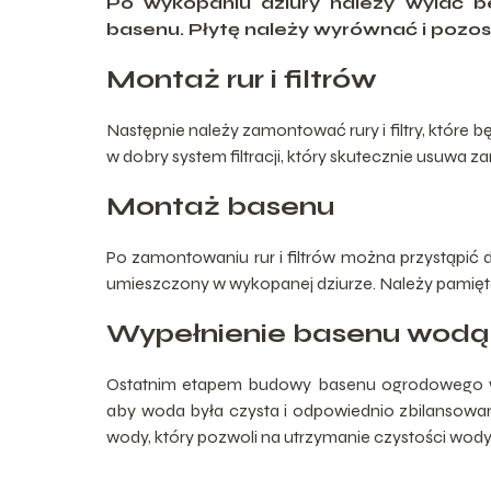
Po wykopaniu dziury należy wylać b
basenu. Płytę należy wyrównać i pozos
Montaż rur i filtrów
Następnie należy zamontować rury i filtry, któr
w dobry system filtracji, który skutecznie usuwa z
Montaż basenu
Po zamontowaniu rur i filtrów można przystąpić
umieszczony w wykopanej dziurze. Należy pami
Wypełnienie basenu wodą
Ostatnim etapem budowy basenu ogrodowego wk
aby woda była czysta i odpowiednio zbilansow
wody, który pozwoli na utrzymanie czystości wody