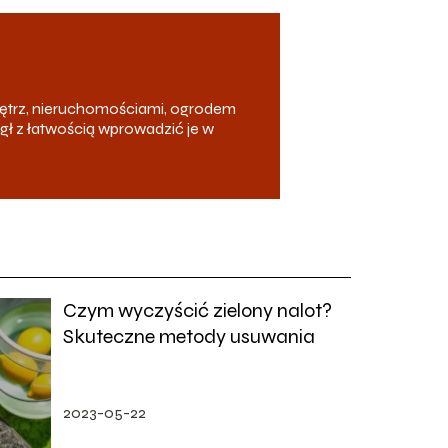
ętrz, nieruchomościami, ogrodem
ógł z łatwością wprowadzić je w
Czym wyczyścić zielony nalot?
Skuteczne metody usuwania
2023-05-22