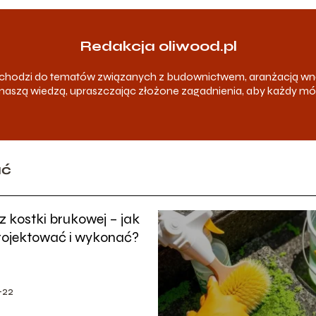
Redakcja oliwood.pl
odchodzi do tematów związanych z budownictwem, aranżacją wn
ię naszą wiedzą, upraszczając złożone zagadnienia, aby każdy m
ać
 kostki brukowej – jak
rojektować i wykonać?
-22