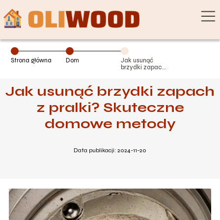
Strona główna
Dom
Jak usunąć
brzydki zapach
z pralki?
Skuteczne
Jak usunąć brzydki zapach
domowe
metody
z pralki? Skuteczne
domowe metody
Data publikacji: 2024-11-20