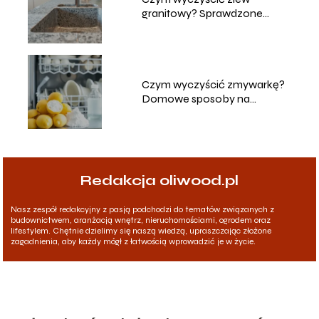
granitowy? Sprawdzone
metody i porady
Czym wyczyścić zmywarkę?
Domowe sposoby na
skuteczne czyszczenie
Redakcja oliwood.pl
Nasz zespół redakcyjny z pasją podchodzi do tematów związanych z
budownictwem, aranżacją wnętrz, nieruchomościami, ogrodem oraz
lifestylem. Chętnie dzielimy się naszą wiedzą, upraszczając złożone
zagadnienia, aby każdy mógł z łatwością wprowadzić je w życie.