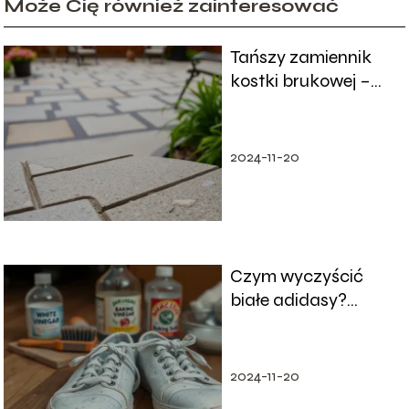
Może Cię również zainteresować
Tańszy zamiennik
kostki brukowej –
jakie są najlepsze
alternatywy?
2024-11-20
Czym wyczyścić
białe adidasy?
Sprawdzone metody
i porady
2024-11-20